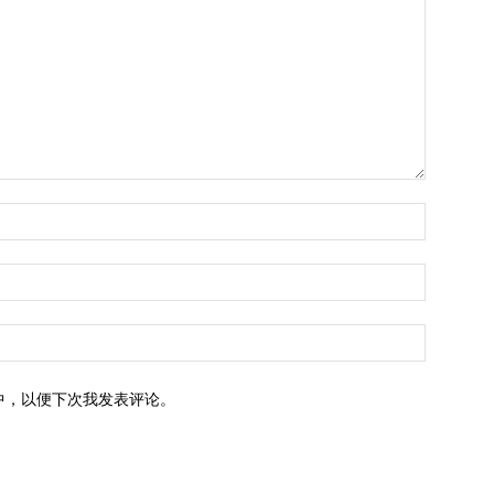
中，以便下次我发表评论。