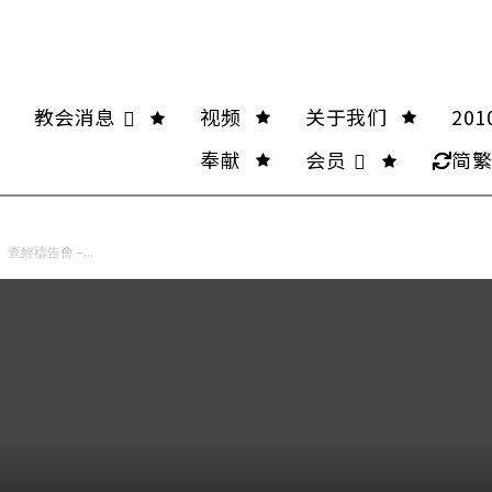
教会消息
视频
关于我们
20
奉献
会员
简繁
查經禱告會 –...