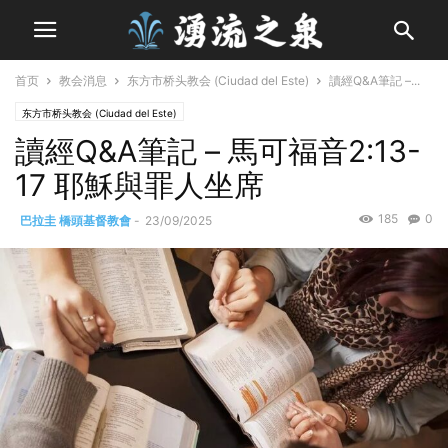
首页
教会消息
东方市桥头教会 (Ciudad del Este)
讀經Q&A筆記 –...
东方市桥头教会 (Ciudad del Este)
讀經Q&A筆記 – 馬可福音2:13-
17 耶穌與罪人坐席
185
0
巴拉圭 橋頭基督教會
-
23/09/2025