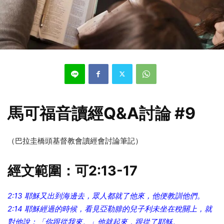
馬可福音讀經Q&A討論 #9
（巴拉圭橋頭基督教會讀經會討論筆記）
經文範圍：可2:13-17
2:13 耶穌又出到海邊去，眾人都就了他來，他便教訓他們。
2:14 耶穌經過的時候，看見亞勒腓的兒子利未坐在稅關上，就
對他說：「你跟從我來。」他就起來，跟從了耶穌。