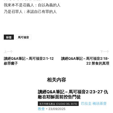
我來本不是召義人：自以為義的人
乃是召罪人：承認自己有罪的人
标签
馬可福音
上一个
下一个
讀經Q&A筆記 – 馬可福音2:1-12
讀經Q&A筆記 – 馬可福音2:18-
赦罪癱子
22 禁食的真理
相关内容
讀經Q&A筆記 – 馬可福音2:23-27 仇
敵在耶穌面前控告門徒
巴拉圭 橋頭基督
东方市桥头教会 (CIUDAD DEL ESTE)
教會
-
23/09/2025