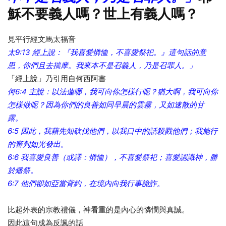
穌不要義人嗎？世上有義人嗎？
見平行經文馬太福音
太9:13 經上說：『我喜愛憐恤，不喜愛祭祀。』這句話的意
思，你們且去揣摩。我來本不是召義人，乃是召罪人。」
「經上說」乃引用自何西阿書
何6:4 主說：以法蓮哪，我可向你怎樣行呢？猶大啊，我可向你
怎樣做呢？因為你們的良善如同早晨的雲霧，又如速散的甘
露。
6:5 因此，我藉先知砍伐他們，以我口中的話殺戮他們；我施行
的審判如光發出。
6:6 我喜愛良善（或譯：憐恤），不喜愛祭祀；喜愛認識神，勝
於燔祭。
6:7 他們卻如亞當背約，在境內向我行事詭詐。
比起外表的宗教禮儀，神看重的是內心的憐憫與真誠。
因此這句成為反諷的話