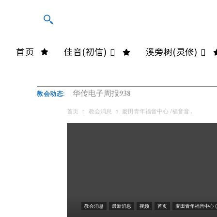
首页
佳音(初信)
溪旁树(灵修)
华传电子周报938
教会动态:
首页
教会消息
麥田青年福音中心 /福音音...
教会消息
最新消息
视频
首页
麦田青年福音中心 (Sã