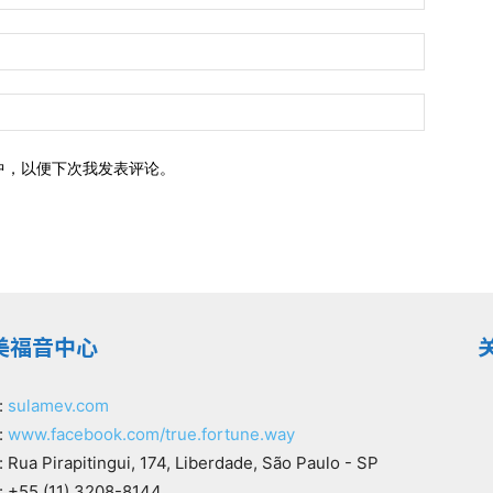
中，以便下次我发表评论。
美福音中心
:
sulamev.com
:
www.facebook.com/true.fortune.way
Rua Pirapitingui, 174, Liberdade, São Paulo - SP
 +55 (11) 3208-8144