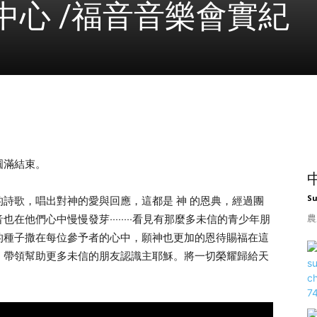
中心 /福音音樂會實紀
圓滿結束。
S
詩歌，唱出對神的愛與回應，這都是 神 的恩典，經過團
農
他們心中慢慢發芽‧‧‧‧‧‧‧‧看見有那麼多未信的青少年朋
的種子撒在每位參予者的心中，願神也更加的恩待賜福在這
，帶領幫助更多未信的朋友認識主耶穌。將一切榮耀歸給天