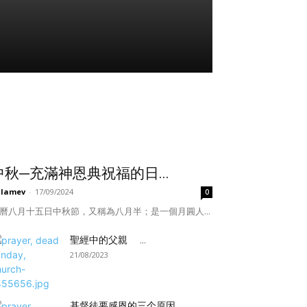
中秋─充滿神恩典祝福的日...
ulamev
-
17/09/2024
0
曆八月十五日中秋節，又稱為八月半；是一個月圓人...
聖經中的父親 ...
21/08/2023
基督徒要感恩的三个原因