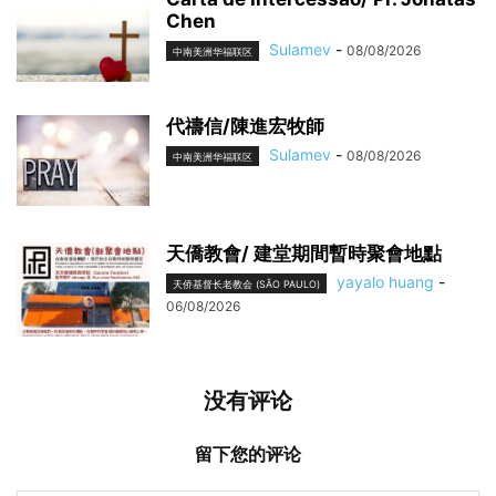
Chen
Sulamev
-
08/08/2026
中南美洲华福联区
代禱信/陳進宏牧師
Sulamev
-
08/08/2026
中南美洲华福联区
天僑教會/ 建堂期間暫時聚會地點
yayalo huang
-
天侨基督长老教会 (SÃO PAULO)
06/08/2026
没有评论
留下您的评论