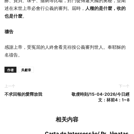
酵、寶貝、珠子、撒網等比喻，對門徒傳遞天國的奧秘，並闡
述在末世上帝必會行公義的審判。屆時，
人種的是什麼，收的
也是什麼
。
禱告
感謝上帝，受冤屈的人終會看見祢按公義審判世人。奉耶穌的
名禱告。
作者
吳獻章
上一个
下一个
不求回報的愛釋放我
敬虔時刻/15-04-2026/今日經
文：林前4：1~8
相关内容
Carta de Intercessão/ Pr. Jônatas