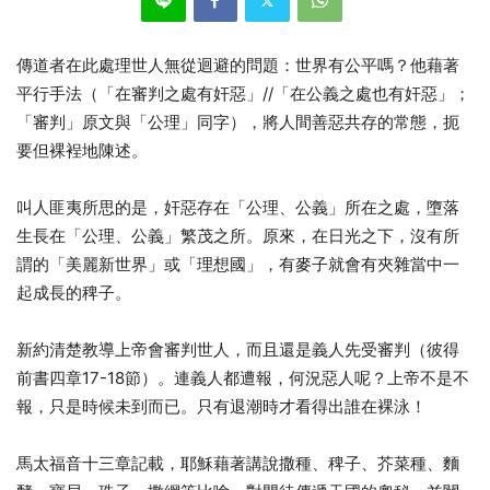
傳道者在此處理世人無從迴避的問題：世界有公平嗎？他藉著
平行手法（「在審判之處有奸惡」//「在公義之處也有奸惡」；
「審判」原文與「公理」同字），將人間善惡共存的常態，扼
要但裸裎地陳述。
叫人匪夷所思的是，奸惡存在「公理、公義」所在之處，墮落
生長在「公理、公義」繁茂之所。原來，在日光之下，沒有所
謂的「美麗新世界」或「理想國」，有麥子就會有夾雜當中一
起成長的稗子。
新約清楚教導上帝會審判世人，而且還是義人先受審判（彼得
前書四章17-18節）。連義人都遭報，何況惡人呢？上帝不是不
報，只是時候未到而已。只有退潮時才看得出誰在裸泳！
馬太福音十三章記載，耶穌藉著講說撒種、稗子、芥菜種、麵