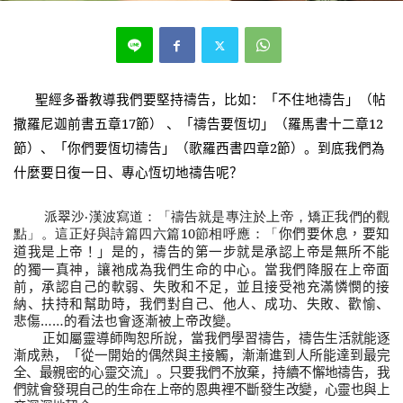
聖經多番教導我們要堅持禱告，比如：「
」（帖
不住地禱告
撒羅尼迦前書五章17節） 、「
」（羅馬書十二章12
禱告要恆切
節）、「
」（歌羅西書四章2節）。到底我們為
你們要恆切禱告
什麼要日復一日、專心恆切地禱告呢？
派翠沙
‧漢波寫道：「禱告就是專注於上帝，矯正我們的觀
點」。這正好與詩篇四六篇10節相呼應：「
你們要休息，要知
」是的，禱告的第一步就是承認上帝是無所不能
道我是上帝！
的獨一真神，讓祂成為我們生命的中心。當我們降服在上帝面
前，承認自己的軟弱、失敗和不足，並且接受祂充滿憐憫的接
納、扶持和幫助時，我們對自己、他人、成功、失敗、歡愉、
悲傷……的看法也會逐漸被上帝改變。
正如屬靈導師陶恕所說，當我們學習禱告，禱
告生活就能逐
漸成熟，「從一開始的偶然與主接觸，漸漸進到人所能達到最完
全、最親密的心靈交流」。只要我們不放棄，持續不懈地禱告，我
們就會發現自己的生命在上帝的恩典裡不斷發生改變，心靈也與上