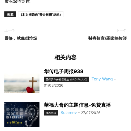
帝深深地契合。
来源
(本文摘錄自“靈命日糧”網站)
上一个
下一个
靈修，就像倒垃圾
醫療短宣/羅家棟牧師
相关内容
华传电子周报938
Tony Wang
-
圣保罗华传福音教会 (SÃO PAULO)
01/08/2026
華福大會的主題信息-免費直播
Sulamev
-
27/07/2026
世界華福