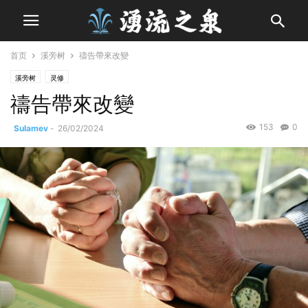
首页
溪旁树
禱告帶來改變
溪旁树
灵修
禱告帶來改變
153
0
Sulamev
-
26/02/2024