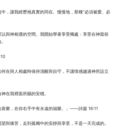
處中，讓我經歷祂真實的同在。慢慢地，那種“必須被愛、必
可以與神相遇的空間。我開始學著享受獨處：享受在神面前
由。
10
如何在與人相處時保持清醒與自守，不讓情感越過神所設立
自神在我裡面所賜的安穩。
樂，在你右手中有永遠的福樂。」——詩篇 16:11
渴望與痛苦，走到孤獨中的安靜與享受，不是一天完成的。