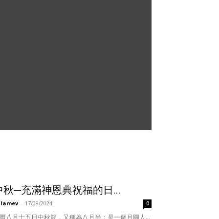
中秋─充滿神恩典祝福的日...
ulamev
-
17/09/2024
0
曆八月十五日中秋節，又稱為八月半；是一個月圓人...