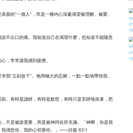
表面的“一個人”，而是一種內心深處渴望被理解、被愛、
種說不出口的痛。我知道自己在渴望什麼，也知道不能隨意
的心，常常讓我感到疲憊。
求我“立刻放下”。祂用極大的忍耐，一點一點地帶領我，
面前。有時是讀經，有時是默想，有時只是安靜地坐著，把
的，不是被誰需要，而是被神同在所充滿。「神啊，你是我
渴想你，我的心切慕你。」——詩篇 63:1