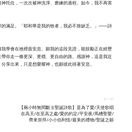
被神托住，一次次被神洗淨、磨練的過程。如今，我不再害
深的滿足。「耶和華是我的牧者，我必不致缺乏。」——詩
讓我學會在祂裡面安息。願我的這段見證，能鼓勵正在經歷
在帶你走一條更深、更穩、更自由的路。感謝神，這是我近
，分享出來，只是想榮耀神，也願彼此得著安息。
下一个
【兩小時無間斷 ||:聖誕詩歌】是為了愛/天使歌唱
在高天/在至高之處/愛的約定/平安夜/馬槽聖嬰/
齊來崇拜/小小伯利恆/最美的禮物/聖誕之願