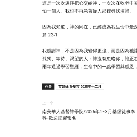
這是一次次選擇把心交給神，一次次在軟弱中
怕一個人。我也不再急著從人那裡尋找填補。
因為我知道，神的同在，已經成為我生命中最
篇 23:1
我感謝神，不是因為我變得更強，而是因為祂
孤獨、等待、渴望的人：神沒有忽略你，祂正
兩年通過學習聖經，生命中的一點學習與感恩
作者
英姐妹 於聖市 2025年十二月
上一个
南美華人基督神學院/2026年1~3月基督徒事奉
科-歡迎踴躍報名