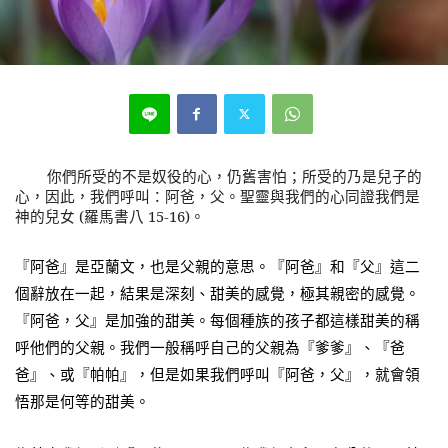
你們所受的不是奴役的心，仍舊害怕；所受的乃是兒子的
心，因此，我們呼叫：阿爸，父。聖靈與我們的心同證我們是
(
羅馬書八
15-16)
。
神的兒女
『阿爸』是亞蘭文，也是父親的意思。『阿爸』和『父』這二
個辭放在一起，結果是深刻、甜美的感覺，極其親密的感覺。
『阿爸，父』是加強的甜美。每個種族的孩子都這樣甜美的稱
呼他們的父親。我們一般稱呼自己的父親為『爹爹』、『爸
爸』、或『帕帕』，但是如果我們呼叫『阿爸，父』，就會領
悟那是何等的甜美。