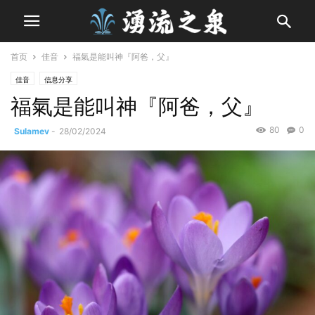
首页
佳音
福氣是能叫神『阿爸，父』
佳音
信息分享
福氣是能叫神『阿爸，父』
80
0
Sulamev
-
28/02/2024