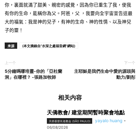
你，裏面就滿了甜美、親密的感覺，因為你已重生了我，使我
有你的生命，能稱你為父。阿爸，父 ，我要向全宇宙宣告這最
大的福氣：我是神的兒子，有神的生命、神的性情、以及神兒
子的靈！
来源
(本文摘錄自“水深之處福音網”網站)
上一个
下一个
5分鐘嗎哪培靈-你的「亞杜蘭
主耶穌是我們生命中愛的源頭與
洞」在哪裡？ -張路加牧師
動力/劉彤
相关内容
天僑教會/ 建堂期間暫時聚會地點
yayalo huang
-
天侨基督长老教会 (SÃO PAULO)
06/08/2026