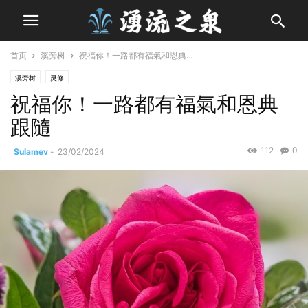
首页
溪旁树
祝福你！一路都有福氣和恩典...
溪旁树
灵修
祝福你！一路都有福氣和恩典
跟隨
112
0
Sulamev
-
23/02/2024