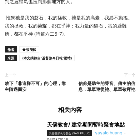
到之處福氣也臨到那個地方的人。
惟獨祂是我的磐石，我的拯救，祂是我的高臺，我必不動搖。
我的拯救，我的榮耀，都在乎神；我力量的磐石，我的避難
所，都在乎神 (詩篇六二6-7)。
作者
◆張茂松
来源
(本文摘錄自“基督教今日報”網站)
上一个
下一个
放下「非這樣不可」的心理，靠
信仰是聽主的聲音、傳主的信
主隨遇而安
息，單單遵從祂、單單敬拜祂
相关内容
天僑教會/ 建堂期間暫時聚會地點
yayalo huang
-
天侨基督长老教会 (SÃO PAULO)
06/08/2026