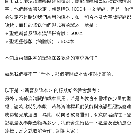
目前就香港漢語聖經協會回覆說，關於贈經給巴西福音機構的
事，他們經會議決定，願意贈送 1000本中文聖經，但是，他們
的決定不是贈送我們常用的譯本，如：和合本及大字版聖經都
缺貨，而只能贈送他們現成有的譯本，就是：
🔹聖經新普及譯本漢語拼音版：500本
🔹聖經靈修版（簡體版）：500本
不知這兩個版本的聖經在各教會的需求為何？
如果我們要不了 1千本，那個清關成本會相對提高的。
以下是 ＜新普及譯本＞ 的樣版給各教會參考：
另外，為募資清關的成本費用，若是各教會有需求多少量的聖
經，請為此特別奉獻，若募資達標我們就能與漢語聖經協會達
成聯繫完成運送，為此，特向各教會通知，有意願者請往下登
記數量及奉獻金額為多少，我們會先預估一下數量及金額是否
達標，反之就取消合作，謝謝大家！