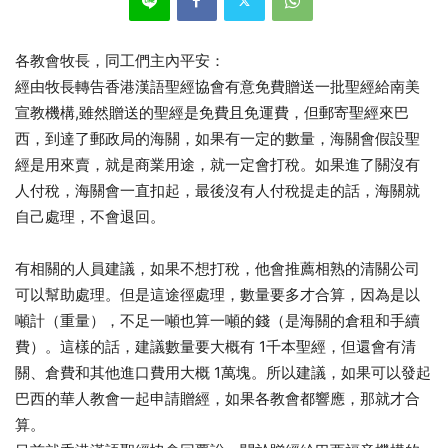
各教會牧長，同工們主內平安：
經由牧長轉告香港漢語聖經協會有意免費贈送一批聖經給南美
宣教機構,雖然贈送的聖經是免費且免運費，但郵寄聖經來巴
西，到達了郵政局的海關，如果有一定的數量，海關會假設聖
經是用來賣，就是商業用途，就一定會打稅。如果進了關沒有
人付稅，海關會一直扣起，最後沒有人付稅提走的話，海關就
自己處理，不會退回。
有相關的人員建議，如果不想打稅，他會推薦相熟的清關公司
可以幫助處理。但是這途徑處理，數量要多才合算，因為是以
噸計（重量），不足一噸也算一噸的錢（是海關的倉租和手續
費）。這樣的話，建議數量要大概有 1千本聖經，但還會有清
關、倉費和其他進口費用大概 1萬塊。所以建議，如果可以發起
巴西的華人教會一起申請贈經，如果各教會都響應，那就才合
算。