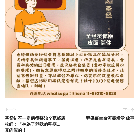
上一个
下一个
基督徒不一定病得醫治？寇紹恩
聖保羅生命河靈糧堂 啟事
牧師：「神為了剋我的毛病…」
真的假的！