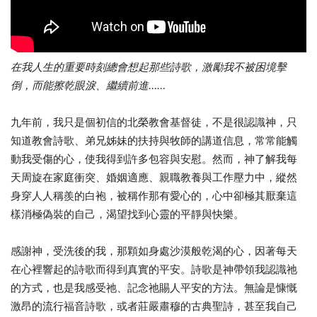
在我人生的重要時刻總會想起那些詩歌，激勵我不被困境擊
倒，而能擦乾眼淚、繼續前進……
九年前，我只是個初信的北榮教會基督徒，不是很認識神，只
知道教會詩歌、弟兄姊妹的扶持與牧師的講道信息，常常能觸
動我受傷的心，使我得到許多包容與安慰。然而，神了解我每
天周旋在家庭衝突、婚姻適應、親職教養與工作壓力中，縱然
身穿人人稱羨的白袍，被稱作那有愛心的，心中卻極其厭棄這
樣消極偽裝的自己，渴望找到心靈的平靜與快樂。
感謝神，受洗後的我，那顆如身處沙漠般乾渴的心，因著每天
在心裡響起的詩歌而得到真實的平安。詩歌是神帶領我認識祂
的方式，也是我感受祂、記念祂賜人平安的方法。無論是慷慨
激昂的流行福音詩歌，或者莊嚴肅穆的古典聖詩，甚至我自己