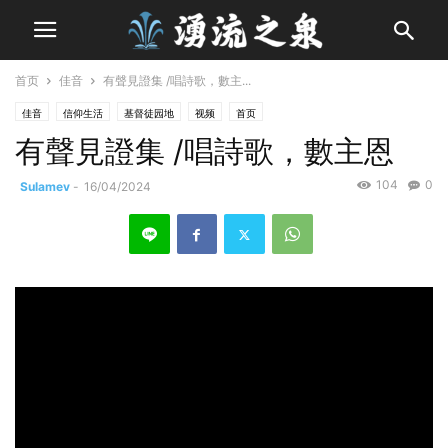
首页
佳音
有聲見證集 /唱詩歌，數主...
佳音
信仰生活
基督徒园地
视频
首页
有聲見證集 /唱詩歌，數主恩
104
0
Sulamev
-
16/04/2024