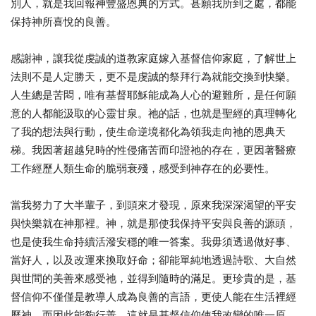
別人，就是我回報神豐盛恩典的方式。甚願我所到之處，都能
保持神所喜悅的良善。
感謝神，讓我從虔誠的道教家庭嫁入基督信仰家庭，了解世上
法則不是人定勝天，更不是虔誠的祭拜行為就能交換到快樂。
人生總是苦悶，唯有基督耶穌能成為人心的避難所，是任何願
意的人都能汲取的心靈甘泉。祂的話，也就是聖經的真理轉化
了我的想法與行動，使生命逆境都化為領我走向祂的恩典天
梯。我因著超越兒時的性侵痛苦而印證祂的存在，更因著醫療
工作經歷人類生命的脆弱衰殘，感受到神存在的必要性。
當我努力了大半輩子，到頭來才發現，原來我深深渴望的平安
與快樂就在神那裡。神，就是那使我保持平安與良善的源頭，
也是使我生命持續活潑安穩的唯一答案。我毋須透過做好事、
當好人，以及改運來換取好命；卻能單純地透過詩歌、大自然
與世間的美善來感受祂，並得到隨時的滿足。更珍貴的是，基
督信仰不僅僅是教導人成為良善的言語，更使人能在生活裡經
歷神，而因此能夠行善。這就是基督信仰使我改變的唯一原