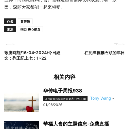
因，深願大家都能一起來領受。
作者
黃筱筠
来源
摘自 耕心網頁
上一个
下一个
敬虔時刻/16-04-2024/今日經
在泥潭裡推石頭的年日
文：列王記上七：1~22
相关内容
华传电子周报938
Tony Wang
-
圣保罗华传福音教会 (SÃO PAULO)
01/08/2026
華福大會的主題信息-免費直播