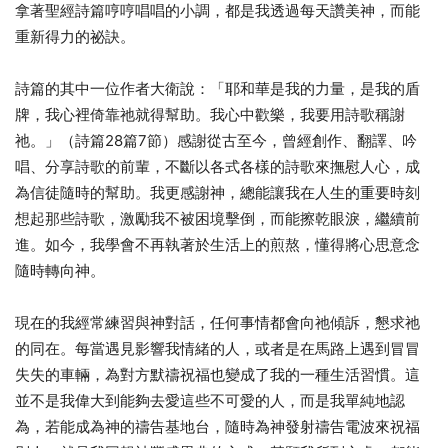
拿著聖經詩篇哼哼唱唱的小調，都是我透過每天讚美神，而能
重新得力的祕訣。
詩篇的其中一位作者大衛說：「耶和華是我的力量，是我的盾
牌，我心裡倚靠祂就得幫助。我心中歡樂，我要用詩歌稱謝
祂。」（詩篇28篇7節）感謝從古至今，曾經創作、翻譯、吟
唱、分享詩歌的前輩，不斷以各式各樣的詩歌來撫慰人心，成
為信徒隨時的幫助。我更感謝神，總能讓我在人生的重要時刻
想起那些詩歌，激勵我不被困境擊倒，而能擦乾眼淚，繼續前
進。如今，我學會不再執著於生活上的煎熬，懂得將心思意念
隨時轉向神。
現在的我經常練習與神對話，任何事情都會向祂傾訴，懇求祂
的同在。每當遇見影響我情緒的人，或者是在馬路上遇到冒冒
失失的車輛，為對方默禱祝福也變成了我的一種生活習慣。這
並不是我偉大到能夠去愛這些不可愛的人，而是我單純地認
為，若能成為神的禱告基地台，隨時為神發射禱告電波來祝福