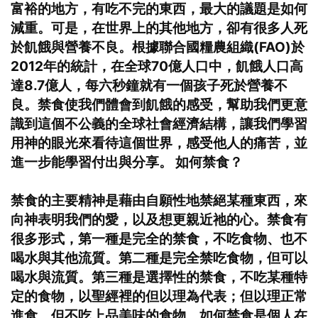
富裕的地方，有吃不完的東西，最大的議題是如何
減重。可是，在世界上的其他地方，卻有很多人死
於飢餓與營養不良。根據聯合國糧農組織(FAO)於
2012年的統計，在全球70億人口中，飢餓人口高
達8.7億人，每六秒鐘就有一個孩子死於營養不
良。禁食使我們體會到飢餓的感受，幫助我們更意
識到這個不公義的全球社會經濟結構，讓我們學習
用神的眼光來看待這個世界，感受他人的痛苦，並
進一步能學習付出與分享。 如何禁食？
禁食的主要精神是藉由自願性地禁絕某種東西，來
向神表明我們的愛，以及想更親近祂的心。禁食有
很多形式，第一種是完全的禁食，不吃食物、也不
喝水與其他流質。第二種是完全禁吃食物，但可以
喝水與流質。第三種是選擇性的禁食，不吃某種特
定的食物，以聖經裡的但以理為代表；但以理正常
進食，但不吃上品美味的食物。如何禁食是個人在