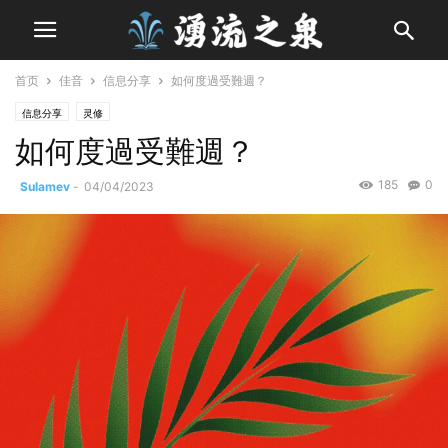
首页
佳音
信息分享
如何度過受難週？
信息分享
灵修
如何度過受難週？
185
0
Sulamev
-
04/04/2023