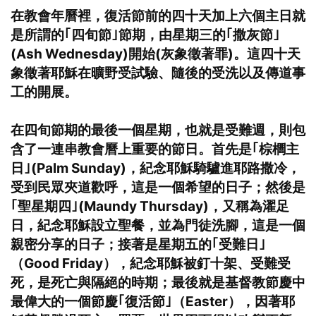
在教會年曆裡，復活節前的四十天加上六個主日就
是所謂的｢四旬節｣節期，由星期三的｢撒灰節｣
(Ash Wednesday)開始(灰象徵著罪)。這四十天
象徵著耶穌在曠野受試驗、隨後的受洗以及傳道事
工的開展。
在四旬節期的最後一個星期，也就是受難週，則包
含了一連串教會曆上重要的節日。首先是｢棕櫚主
日｣(Palm Sunday)，紀念耶穌騎驢進耶路撒冷，
受到民眾夾道歡呼，這是一個希望的日子；然後是
｢聖星期四｣(Maundy Thursday)，又稱為濯足
日，紀念耶穌設立聖餐，並為門徒洗腳，這是一個
親密分享的日子；接著是星期五的｢受難日｣
（Good Friday），紀念耶穌被釘十架、受難受
死，是死亡與隔絕的時期；最後就是基督教節慶中
最偉大的一個節慶｢復活節｣（Easter），因著耶