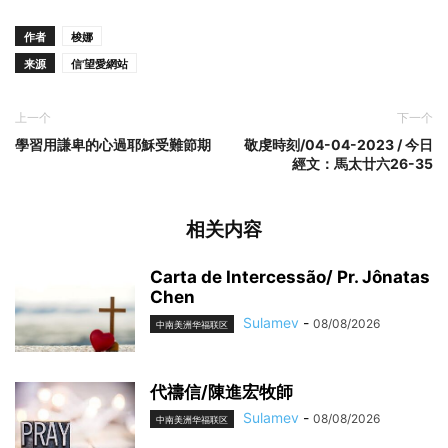
作者
梭娜
来源
信'望愛網站
上一个
下一个
學習用謙卑的心過耶穌受難節期
敬虔時刻/04-04-2023 / 今日
經文：馬太廿六26-35
相关内容
Carta de Intercessão/ Pr. Jônatas
Chen
Sulamev
-
08/08/2026
中南美洲华福联区
代禱信/陳進宏牧師
Sulamev
-
08/08/2026
中南美洲华福联区