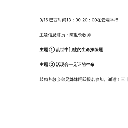
9/16 巴西时间13：00-20：00在云端举行
主题信息讲员：陈世钦牧师
主题 ① 乱世中门徒的生命操练题
主题 ② 活现合一见证的生命
鼓励各教会弟兄姊妹踊跃报名参加。谢谢！三十