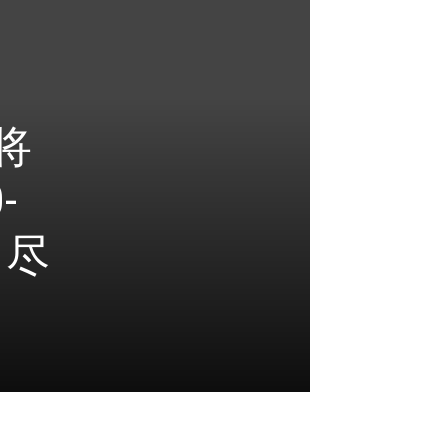
将
-
，尽