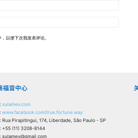
中，以便下次我发表评论。
美福音中心
:
sulamev.com
:
www.facebook.com/true.fortune.way
Rua Pirapitingui, 174, Liberdade, São Paulo - SP
 +55 (11) 3208-8144
 sulamev@gmail com