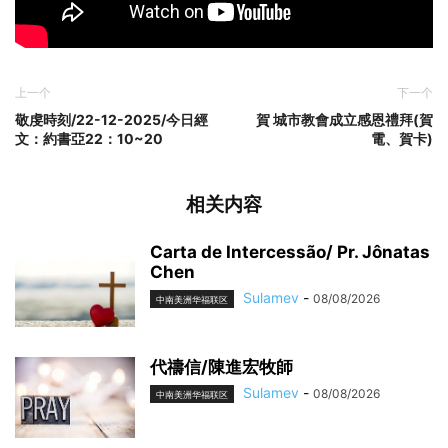
上一个
下一个
敬虔時刻/22-12-2025/今日經
賀 城市教會成立感恩禮拜(賀
文：約書亞22：10~20
電、賀卡)
相关内容
Carta de Intercessão/ Pr. Jônatas
Chen
Sulamev
-
08/08/2026
中南美洲华福联区
代禱信/陳進宏牧師
Sulamev
-
08/08/2026
中南美洲华福联区