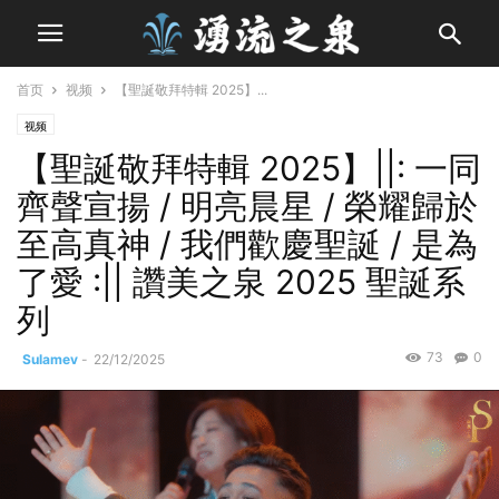
首页
视频
【聖誕敬拜特輯 2025】...
视频
【聖誕敬拜特輯 2025】||: 一同
齊聲宣揚 / 明亮晨星 / 榮耀歸於
至高真神 / 我們歡慶聖誕 / 是為
了愛 :|| 讚美之泉 2025 聖誕系
列
73
0
Sulamev
-
22/12/2025