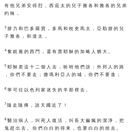
有 他 兄 弟 安 得 烈 ， 西 庇 太 的 兒 子 雅 各 和 雅 各 的 兄 弟
約 翰 ，
3
腓 力 和 巴 多 羅 買 ， 多 馬 和 稅 吏 馬 太 ， 亞 勒 腓 的 兒
子 雅 各 ， 和 達 太 ，
4
奮 銳 黨 的 西 門 ， 還 有 賣 耶 穌 的 加 略 人 猶 大 。
5
耶 穌 差 這 十 二 個 人 去 ， 吩 咐 他 們 說 ： 外 邦 人 的 路
， 你 們 不 要 走 ； 撒 瑪 利 亞 人 的 城 ， 你 們 不 要 進 ；
6
寧 可 往 以 色 列 家 迷 失 的 羊 那 裡 去 。
7
隨 走 隨 傳 ， 說 天 國 近 了 ！
8
醫 治 病 人 ， 叫 死 人 復 活 ， 叫 長 大 痲 瘋 的 潔 淨 ， 把
鬼 趕 出 去 。 你 們 白 白 的 得 來 ， 也 要 白 白 的 捨 去 。