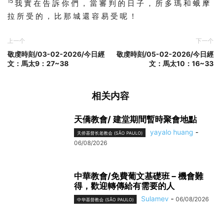
15
我 實 在 告 訴 你 們 ， 當 審 判 的 日 子 ， 所 多 瑪 和 蛾 摩
拉 所 受 的 ， 比 那 城 還 容 易 受 呢 ！
上一个
下一个
敬虔時刻/03-02-2026/今日經
敬虔時刻/05-02-2026/今日經
文：馬太9：27~38
文：馬太10：16~33
相关内容
天僑教會/ 建堂期間暫時聚會地點
yayalo huang
-
天侨基督长老教会 (SÃO PAULO)
06/08/2026
中華教會/免費葡文基礎班 – 機會難
得，歡迎轉傳給有需要的人
Sulamev
-
06/08/2026
中华基督教会 (SÃO PAULO)