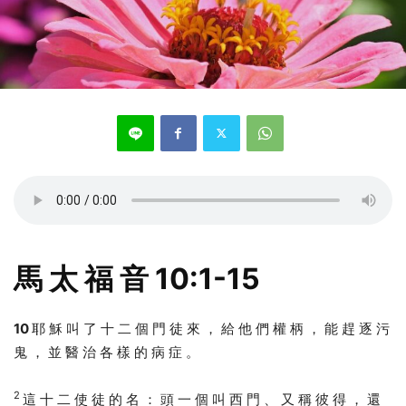
馬 太 福 音 10:1-15
10
耶 穌 叫 了 十 二 個 門 徒 來 ， 給 他 們 權 柄 ， 能 趕 逐 污
鬼 ， 並 醫 治 各 樣 的 病 症 。
2
這 十 二 使 徒 的 名 ： 頭 一 個 叫 西 門 、 又 稱 彼 得 ， 還