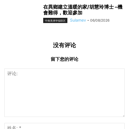
在異鄉建立溫暖的家/胡慧玲博士 –機
會難得，歡迎參加
Sulamev
-
06/08/2026
中南美洲华福联区
没有评论
留下您的评论