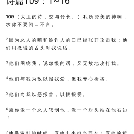
诗篇109：1~16
109
（ 大 卫 的 诗 ， 交 与 伶 长 。 ） 我 所 赞 美 的 神 啊 ，
求 你 不 要 闭 口 不 言 。
2
因 为 恶 人 的 嘴 和 诡 诈 人 的 口 已 经 张 开 攻 击 我 ； 他
们 用 撒 谎 的 舌 头 对 我 说 话 。
3
他 们 围 绕 我 ， 说 怨 恨 的 话 ， 又 无 故 地 攻 打 我 。
4
他 们 与 我 为 敌 以 报 我 爱 ， 但 我 专 心 祈 祷 。
5
他 们 向 我 以 恶 报 善 ， 以 恨 报 爱 。
6
愿 你 派 一 个 恶 人 辖 制 他 ， 派 一 个 对 头 站 在 他 右 边
！
7
他 受 审 判 的 时 候 ， 愿 他 出 来 担 当 罪 名 ！ 愿 他 的 祈