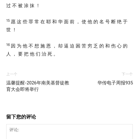
过 不 被 涂 抹 ！
15
愿 这 些 罪 常 在 耶 和 华 面 前 ， 使 他 的 名 号 断 绝 于
世 ！
16
因 为 他 不 想 施 恩 ， 却 逼 迫 困 苦 穷 乏 的 和 伤 心 的
人 ， 要 把 他 们 治 死 。
上一个
下一个
温馨提醒-2026年南美基督徒教
华传电子周报935
育大会即将举行
留下您的评论