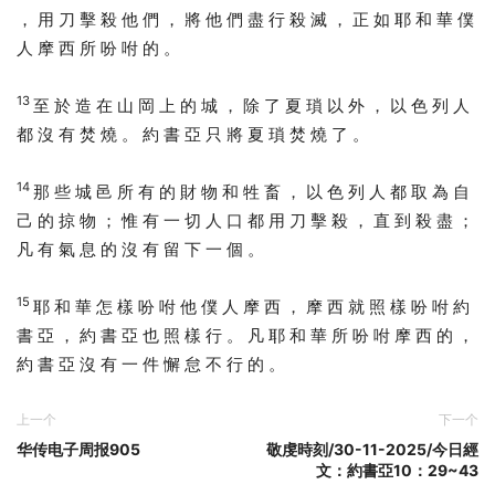
， 用 刀 擊 殺 他 們 ， 將 他 們 盡 行 殺 滅 ， 正 如 耶 和 華 僕
人 摩 西 所 吩 咐 的 。
13
至 於 造 在 山 岡 上 的 城 ， 除 了 夏 瑣 以 外 ， 以 色 列 人
都 沒 有 焚 燒 。 約 書 亞 只 將 夏 瑣 焚 燒 了 。
14
那 些 城 邑 所 有 的 財 物 和 牲 畜 ， 以 色 列 人 都 取 為 自
己 的 掠 物 ； 惟 有 一 切 人 口 都 用 刀 擊 殺 ， 直 到 殺 盡 ；
凡 有 氣 息 的 沒 有 留 下 一 個 。
15
耶 和 華 怎 樣 吩 咐 他 僕 人 摩 西 ， 摩 西 就 照 樣 吩 咐 約
書 亞 ， 約 書 亞 也 照 樣 行 。 凡 耶 和 華 所 吩 咐 摩 西 的 ，
約 書 亞 沒 有 一 件 懈 怠 不 行 的 。
上一个
下一个
华传电子周报905
敬虔時刻/30-11-2025/今日經
文：約書亞10：29~43