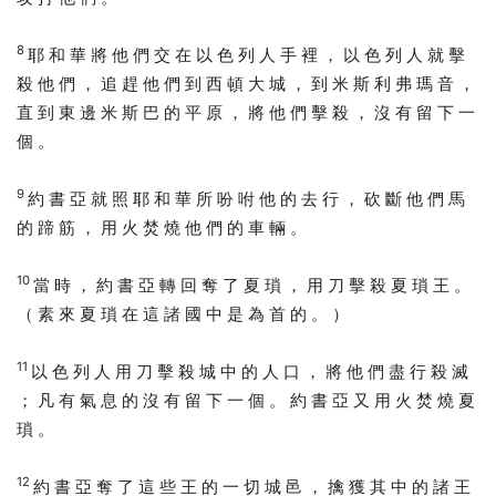
8
耶 和 華 將 他 們 交 在 以 色 列 人 手 裡 ， 以 色 列 人 就 擊
殺 他 們 ， 追 趕 他 們 到 西 頓 大 城 ， 到 米 斯 利 弗 瑪 音 ，
直 到 東 邊 米 斯 巴 的 平 原 ， 將 他 們 擊 殺 ， 沒 有 留 下 一
個 。
9
約 書 亞 就 照 耶 和 華 所 吩 咐 他 的 去 行 ， 砍 斷 他 們 馬
的 蹄 筋 ， 用 火 焚 燒 他 們 的 車 輛 。
10
當 時 ， 約 書 亞 轉 回 奪 了 夏 瑣 ， 用 刀 擊 殺 夏 瑣 王 。
（ 素 來 夏 瑣 在 這 諸 國 中 是 為 首 的 。 ）
11
以 色 列 人 用 刀 擊 殺 城 中 的 人 口 ， 將 他 們 盡 行 殺 滅
； 凡 有 氣 息 的 沒 有 留 下 一 個 。 約 書 亞 又 用 火 焚 燒 夏
瑣 。
12
約 書 亞 奪 了 這 些 王 的 一 切 城 邑 ， 擒 獲 其 中 的 諸 王