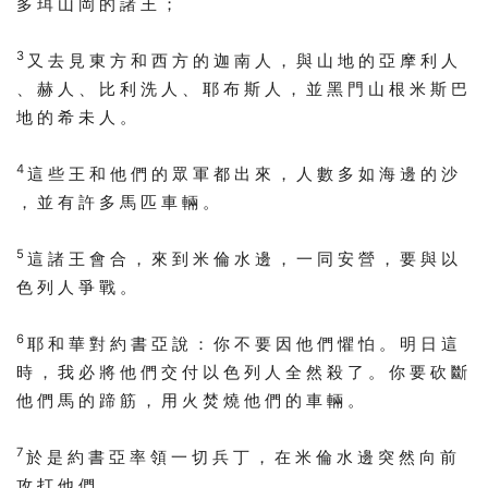
多 珥 山 岡 的 諸 王 ；
3
又 去 見 東 方 和 西 方 的 迦 南 人 ， 與 山 地 的 亞 摩 利 人
、 赫 人 、 比 利 洗 人 、 耶 布 斯 人 ， 並 黑 門 山 根 米 斯 巴
地 的 希 未 人 。
4
這 些 王 和 他 們 的 眾 軍 都 出 來 ， 人 數 多 如 海 邊 的 沙
， 並 有 許 多 馬 匹 車 輛 。
5
這 諸 王 會 合 ， 來 到 米 倫 水 邊 ， 一 同 安 營 ， 要 與 以
色 列 人 爭 戰 。
6
耶 和 華 對 約 書 亞 說 ： 你 不 要 因 他 們 懼 怕 。 明 日 這
時 ， 我 必 將 他 們 交 付 以 色 列 人 全 然 殺 了 。 你 要 砍 斷
他 們 馬 的 蹄 筋 ， 用 火 焚 燒 他 們 的 車 輛 。
7
於 是 約 書 亞 率 領 一 切 兵 丁 ， 在 米 倫 水 邊 突 然 向 前
攻 打 他 們 。