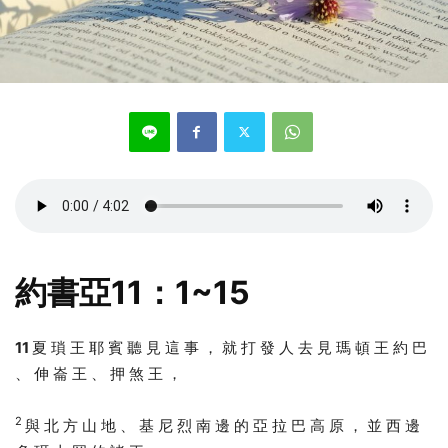
約書亞11：1~15
11
夏 瑣 王 耶 賓 聽 見 這 事 ， 就 打 發 人 去 見 瑪 頓 王 約 巴
、 伸 崙 王 、 押 煞 王 ，
2
與 北 方 山 地 、 基 尼 烈 南 邊 的 亞 拉 巴 高 原 ， 並 西 邊