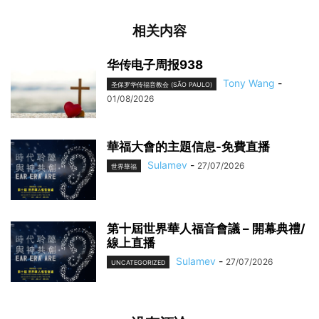
相关内容
华传电子周报938
Tony Wang
-
圣保罗华传福音教会 (SÃO PAULO)
01/08/2026
華福大會的主題信息-免費直播
Sulamev
-
27/07/2026
世界華福
第十屆世界華人福音會議 – 開幕典禮/
線上直播
Sulamev
-
27/07/2026
UNCATEGORIZED