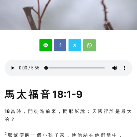
馬 太 福 音 18:1-9
18
當 時 ， 門 徒 進 前 來 ， 問 耶 穌 說 ： 天 國 裡 誰 是 最 大
的 ？
2
耶 穌 便 叫 一 個 小 孩 子 來 ， 使 他 站 在 他 們 當 中 ，