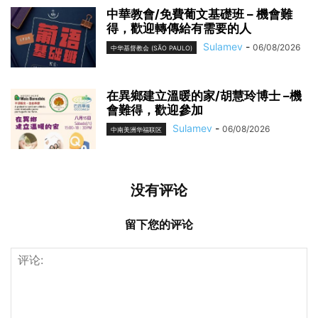
中華教會/免費葡文基礎班 – 機會難
得，歡迎轉傳給有需要的人
Sulamev
-
06/08/2026
中华基督教会 (SÃO PAULO)
在異鄉建立溫暖的家/胡慧玲博士 –機
會難得，歡迎參加
Sulamev
-
06/08/2026
中南美洲华福联区
没有评论
留下您的评论