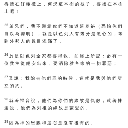
得 接 在 好 橄 欖 上 ， 何 況 這 本 樹 的 枝 子 ， 要 接 在 本 樹
上 呢 ！
25
弟 兄 們 ， 我 不 願 意 你 們 不 知 道 這 奧 祕 （ 恐 怕 你 們
自 以 為 聰 明 ） ， 就 是 以 色 列 人 有 幾 分 是 硬 心 的 ， 等
到 外 邦 人 的 數 目 添 滿 了 ，
26
於 是 以 色 列 全 家 都 要 得 救 。 如 經 上 所 記 ： 必 有 一
位 救 主 從 錫 安 出 來 ， 要 消 除 雅 各 家 的 一 切 罪 惡 ；
27
又 說 ： 我 除 去 他 們 罪 的 時 候 ， 這 就 是 我 與 他 們 所
立 的 約 。
28
就 著 福 音 說 ， 他 們 為 你 們 的 緣 故 是 仇 敵 ； 就 著 揀
選 說 ， 他 們 為 列 祖 的 緣 故 是 蒙 愛 的 。
29
因 為 神 的 恩 賜 和 選 召 是 沒 有 後 悔 的 。