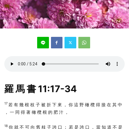
羅 馬 書 11:17-34
17
若 有 幾 根 枝 子 被 折 下 來 ， 你 這 野 橄 欖 得 接 在 其 中
， 一 同 得 著 橄 欖 根 的 肥 汁 ，
18
你 就 不 可 向 舊 枝 子 誇 口 ； 若 是 誇 口 ， 當 知 道 不 是