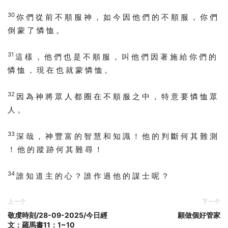
30
你 們 從 前 不 順 服 神 ， 如 今 因 他 們 的 不 順 服 ， 你 們
倒 蒙 了 憐 恤 。
31
這 樣 ， 他 們 也 是 不 順 服 ， 叫 他 們 因 著 施 給 你 們 的
憐 恤 ， 現 在 也 就 蒙 憐 恤 。
32
因 為 神 將 眾 人 都 圈 在 不 順 服 之 中 ， 特 意 要 憐 恤 眾
人 。
33
深 哉 ， 神 豐 富 的 智 慧 和 知 識 ！ 他 的 判 斷 何 其 難 測
！ 他 的 蹤 跡 何 其 難 尋 ！
34
誰 知 道 主 的 心 ？ 誰 作 過 他 的 謀 士 呢 ？
上一个
下一个
敬虔時刻/28-09-2025/今日經
願做個好管家
文：羅馬書11：1~10