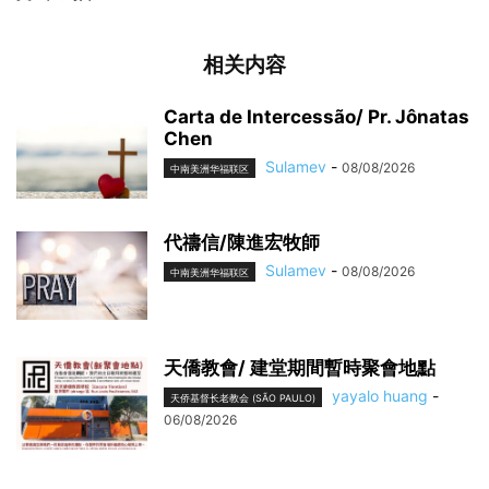
相关内容
Carta de Intercessão/ Pr. Jônatas
Chen
Sulamev
-
08/08/2026
中南美洲华福联区
代禱信/陳進宏牧師
Sulamev
-
08/08/2026
中南美洲华福联区
天僑教會/ 建堂期間暫時聚會地點
yayalo huang
-
天侨基督长老教会 (SÃO PAULO)
06/08/2026