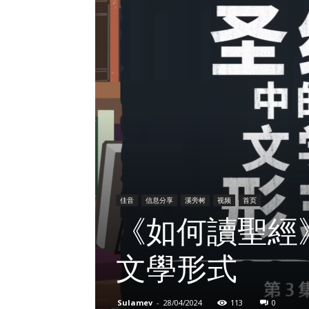
佳音
信息分享
溪旁树
视频
首页
《如何讀聖經
文學形式
Sulamev
-
28/04/2024
113
0