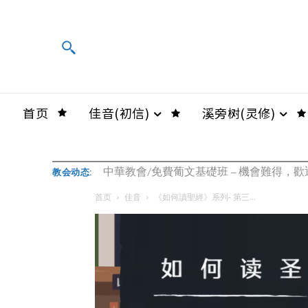
首页
佳音(初信)
溪旁树(灵修)
中華教會/免費葡文基礎班 – 機會難得，
教会动态:
首页
佳音
《如何讀聖經》系列- 第三...