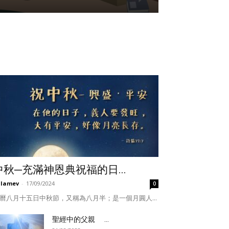
中秋─充滿神恩典祝福的日...
ulamev
-
17/09/2024
0
曆八月十五日中秋節，又稱為八月半；是一個月圓人...
聖經中的父親 ...