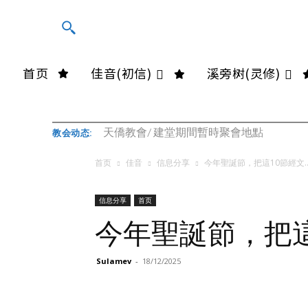
首页
佳音(初信)
溪旁树(灵修)
天僑教會/ 建堂期間暫時聚會地點
教会动态:
首页
佳音
信息分享
今年聖誕節，把這10節經文..
信息分享
首页
今年聖誕節，把
Sulamev
-
18/12/2025