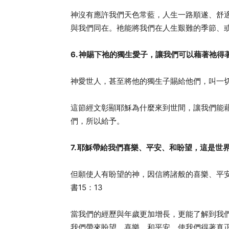
神沒有應許我們天色常藍，人生一路順遂、舒
與我們同在。衪能將我們在人生艱難的季節、
6. 神賜下祂的獨生愛子，讓我們可以藉著祂得
神愛世人，甚至將他的獨生子賜給他們，叫一切
這節經文彰顯耶穌為什麼來到世間，讓我們能
們，所以給予。
7. 耶穌帶給我們喜樂、平安、和盼望，這是世
但願使人有盼望的神，因信將諸般的喜樂、平
書15：13
當我們的經歷與年歲更加增長，更能了解到我
我們帶來盼望、喜樂、和平安，使我們得著真