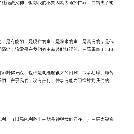
由衪認識父神。但願我們不要因為太過於忙碌，而錯失了衪
的，是有能的，是現在的事，是將來的事，是高處的，是低
隔絕；這愛是在我們的主基督耶穌裡的。－羅馬書8：38-
誕節對你來說，也許是剛經歷很大的困難，或者心碎、痛苦
我們、在乎我們，沒有任何一件事有能力阻擋神對我們的
內利。（以馬內利翻出來就是神與我們同在。）－馬太福音