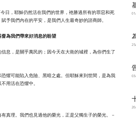
而今日，耶穌仍然活在我們的世界，衪勝過所有的罪惡和死
01
，賦予我們內在的平安，是我們人生最奇妙的諮商師。
穌基督為我們帶來好消息的盼望
25
的信息，是關乎萬民的；因今天在大衛的城裡，為你們生了
和恐懼可能陷入危險、黑暗之處。但耶穌來到世間，是為我
03
以不用活在恐懼中。
20
典有真理。我們也見過他的榮光，正是父獨生子的榮光。－