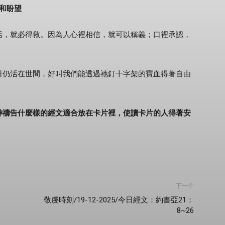
命和盼望
活，就必得救。因為人心裡相信，就可以稱義；口裡承認，
日仍活在世間，好叫我們能透過祂釘十字架的寶血得著自由
神禱告什麼樣的經文適合放在卡片裡，使讀卡片的人得著安
下一个
敬虔時刻/19-12-2025/今日經文：約書亞21：
8~26