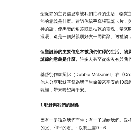
聖誕節的主要信息常被我們忙碌的生活、物質
節的意義是什麼。建議你親手寫張聖誕卡片，與
神的話，使黑暗的角落或是枯乾的靈魂，帶來
溫暖。這是一個與親朋好友一同歡聚、送禮物
但
聖誕節的主要信息常被我們忙碌的生活、物
誕節的意義是什麼。
許多人甚至從來沒有與我
基督徒作家黛比（Debbie McDaniel）在
他人分享耶穌基督為我們生命帶來平安的10節
魂裡，帶來盼望與平安。
1. 耶穌與我們的關係
因有一嬰孩為我們而生；有一子賜給我們。政
的父、和平的君。- 以賽亞書9：6