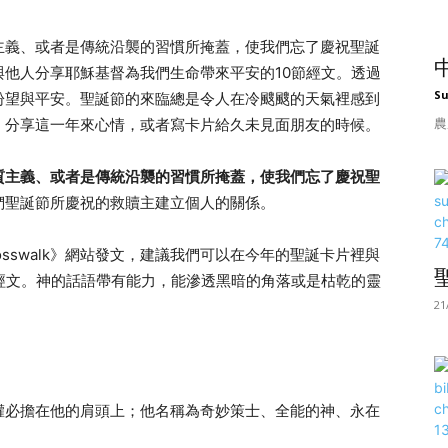
主義、或者是傳統沿襲的習慣所掩蓋，使我們忘了慶祝聖誕
他人分享耶穌基督為我們生命帶來平安的10節經文。透過
S
盼望與平安。聖誕節的來臨總是令人在冷颼颼的天氣裡感到
農
，分享這一年來心情，或者寫卡片給久未見面朋友的時候。
質主義、或者是傳統沿襲的習慣所掩蓋，使我們忘了慶祝聖
們聖誕節所慶祝的救贖主建立個人的關係。
《Crosswalk》網站發文，建議我們可以在今年的聖誕卡片裡與
經文。神的話語帶有能力，能滲透黑暗的角落或是枯乾的靈
21
權必擔在他的肩頭上；他名稱為奇妙策士、全能的神、永在