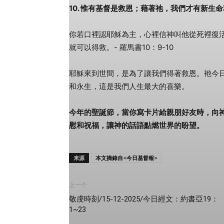
10. 惟有基督是救恩；藉著祂，我們才有新生
你若口裡認耶穌為主，心裡信神叫他從死裡復
就可以得救。- 羅馬書10：9-10
耶穌來到世間，是為了讓我們得著救恩。衪今
和永生，這是我們人生最大的喜樂。
今年的聖誕節，當你寫卡片給親朋好友時，向
慰和祝福，讓神的話語點燃世界的盼望。
来源
本文摘錄自<今日基督報>
上一个
敬虔時刻/15-12-2025/今日經文：約書亞19：
1~23