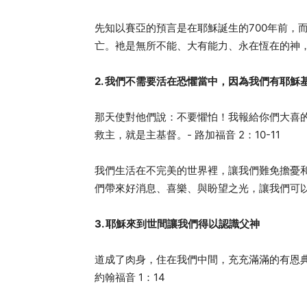
先知以賽亞的預言是在耶穌誕生的700年前，
亡。衪是無所不能、大有能力、永在恆在的神
2. 我們不需要活在恐懼當中，因為我們有耶
那天使對他們說：不要懼怕！我報給你們大喜
救主，就是主基督。- 路加福音 2：10-11
我們生活在不完美的世界裡，讓我們難免擔憂
們帶來好消息、喜樂、與盼望之光，讓我們可
3. 耶穌來到世間讓我們得以認識父神
道成了肉身，住在我們中間，充充滿滿的有恩
約翰福音 1：14