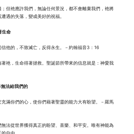
適；但衪應許我們，無論任何景況，都不會離棄我們，衪將
或遭遇的失落，變成美好的祝福。
著生命
信他的，不致滅亡，反得永生。－約翰福音3：16
藉著衪，生命得著拯救。聖誕節所帶來的信息就是：神愛我
界無法給我們的
安充滿你們的心，使你們藉著聖靈的能力大有盼望。－羅馬
們無法從世界獲得真正的盼望、喜樂、和平安。唯有神能為
正的自由。