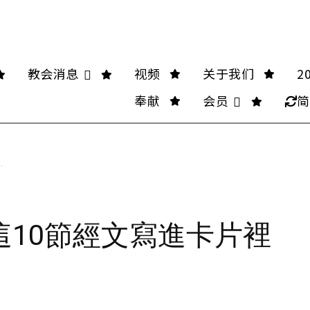
教会消息
视频
关于我们
2
奉献
会员
简
.
這10節經文寫進卡片裡