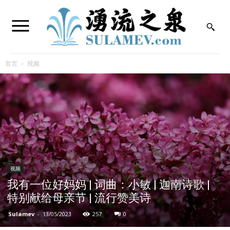
首页
视频
视频
我有一位好妈妈 | 词曲：小敏 | 迦南诗歌 |
特别献给母亲节 | 流行赞美诗
Sulamev
-
13/05/2023
257
0