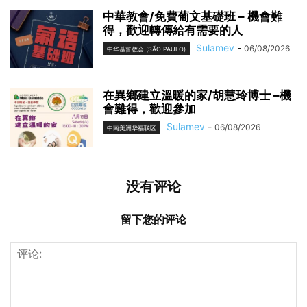
中華教會/免費葡文基礎班 – 機會難
得，歡迎轉傳給有需要的人
Sulamev
-
06/08/2026
中华基督教会 (SÃO PAULO)
在異鄉建立溫暖的家/胡慧玲博士 –機
會難得，歡迎參加
Sulamev
-
06/08/2026
中南美洲华福联区
没有评论
留下您的评论