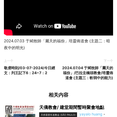
2024.07.03 于斌牧師「屬天的福份」培靈佈道會 (主題二：暗
夜中的明光)
上一个
下一个
敬虔時刻/03-07-2024/今日經
2024.07.04 于斌牧師「屬天的
文：列王記下6：24~7：2
福份」/巴拉圭橋頭教會/培靈佈
道會 (主題三：軟弱中的能力)
相关内容
天僑教會/ 建堂期間暫時聚會地點
yayalo huang
-
天侨基督长老教会 (SÃO PAULO)