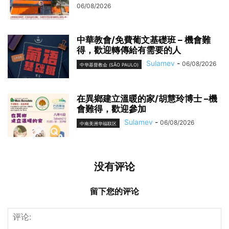
06/08/2026
中華教會/免費葡文基礎班 – 機會難
得，歡迎轉傳給有需要的人
Sulamev
-
06/08/2026
中华基督教会 (SÃO PAULO)
在異鄉建立溫暖的家/胡慧玲博士 –機
會難得，歡迎參加
Sulamev
-
06/08/2026
中南美洲华福联区
没有评论
留下您的评论