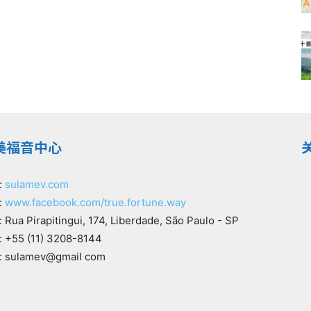
美福音中心
:
sulamev.com
:
www.facebook.com/true.fortune.way
Rua Pirapitingui, 174, Liberdade, São Paulo - SP
 +55 (11) 3208-8144
 sulamev@gmail com