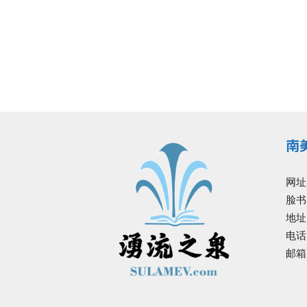
南
网址
脸书
地址: 
电话:
邮箱: