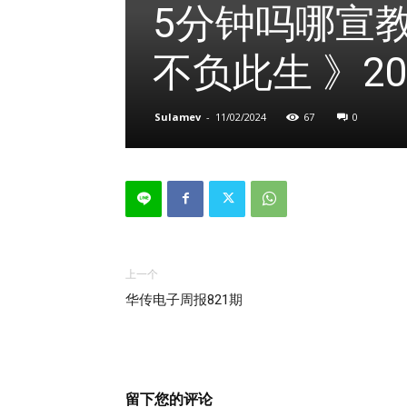
5分钟吗哪宣
不负此生 》202
Sulamev
-
11/02/2024
67
0
上一个
华传电子周报821期
留下您的评论