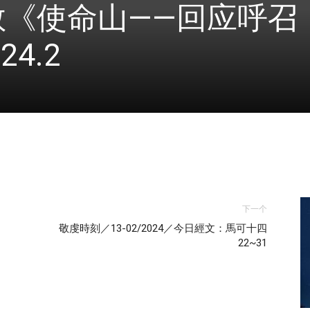
教《使命山——回应呼召
4.2
下一个
敬虔時刻／13-02/2024／今日經文：馬可十四
22~31