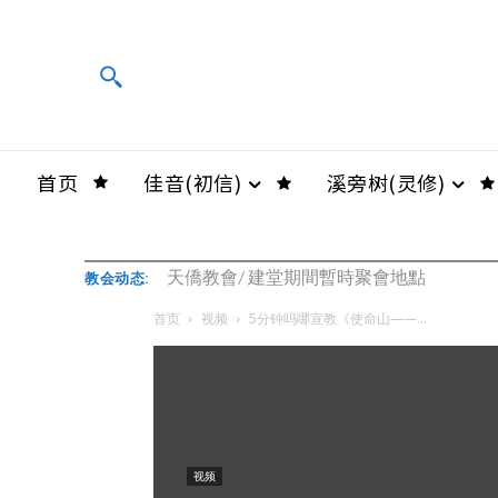
首页
佳音(初信)
溪旁树(灵修)
天僑教會/ 建堂期間暫時聚會地點
中華教會/免費葡文基礎班 – 機會難得
教会动态:
首页
视频
5分钟吗哪宣教《使命山——...
视频