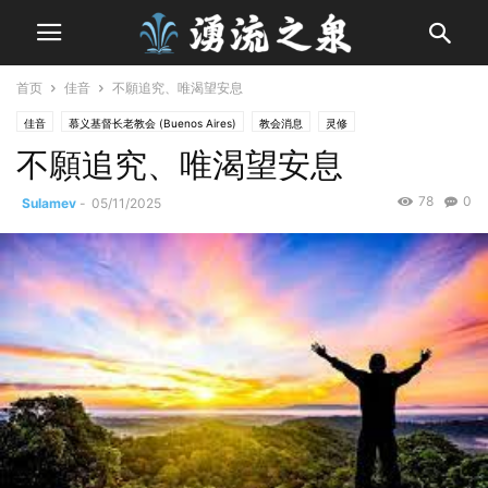
首页
佳音
不願追究、唯渴望安息
佳音
慕义基督长老教会 (Buenos Aires)
教会消息
灵修
不願追究、唯渴望安息
78
0
Sulamev
-
05/11/2025