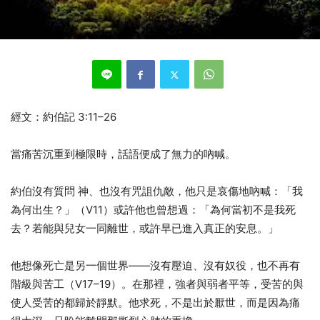
經文：約伯記 3:11–26
當痛苦沉重到極限時，話語便成了無力的吶喊。
約伯沒有質問 神、也沒有咒詛仇敵，他只是哀傷地吶喊：「我
為何出生？」（V11）或許他也曾想過：「為何當初不是我死
去？若能與兒女一同離世，或許早已進入真正的安息。」
他想像死亡是另一個世界——沒有壓迫、沒有奴役，也不再有
階級與苦工（V17–19）。在那裡，強者與弱者平等，受苦的與
使人受苦的都歸於靜默。他求死，不是出於厭世，而是因為痛