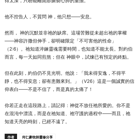
得太深，只盼能離開那撕裂心肺的重擔。
他不控告人，不質問 神，他只想——安息。
然而， 神的沉默並非祂的缺席。這場苦難從未超出祂的掌權
——神容許撒但伸手，卻明確限定「不可害他的性命」
（2:6）。祂知道淬鍊靈魂需要時間，也知道不能太長。對約伯
而言，每一天如同煎熬；但在 神眼中，試煉已有預定的終點。
但在此刻，約伯仍不見光明。他說：「我未得安逸，不得平
靜，也不得安息；卻有患難來到。」（V26）這是一個誠實的信
仰表白——不是不信了，而是真的太痛了！
你若正走在這段路上，請記得：神從不放任祂所愛的。你不是
在混沌中漂流，而是在祂知道、祂守護的過程中——而且，祂
知道天亮的時刻，已經不遠了。
作者
何仁豪牧師靈修分享