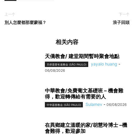
上一个
下一个
別人怎麼都那麼蒙福？
浪子回頭
相关内容
天僑教會/ 建堂期間暫時聚會地點
yayalo huang
-
天侨基督长老教会 (SÃO PAULO)
06/08/2026
中華教會/免費葡文基礎班 – 機會難
得，歡迎轉傳給有需要的人
Sulamev
-
06/08/2026
中华基督教会 (SÃO PAULO)
在異鄉建立溫暖的家/胡慧玲博士 –機
會難得，歡迎參加