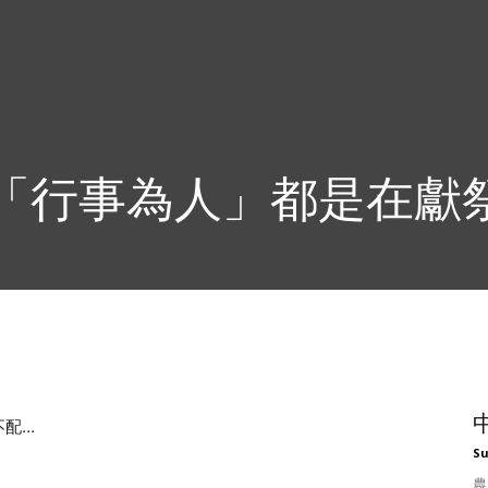
「行事為人」都是在獻
不配…
S
農