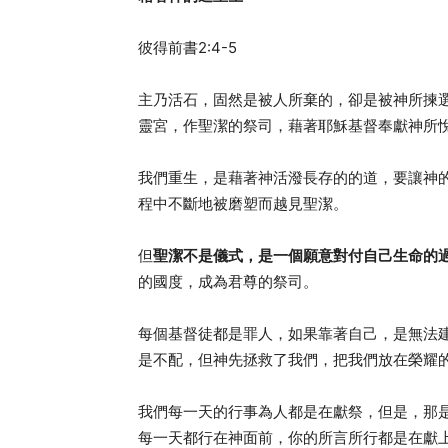
彼得前書2:4-5
主乃活石，固然是被人所棄的，卻是被神所揀
靈宮，作聖潔的祭司，藉著耶穌基督奉獻神所
我們重生，是藉著神活潑長存的的道，要讓神
程中不斷地被磨塑而越見聖潔。
但
聖潔不是儀式，是一個願意對付自己生命的
的國度，成為君尊的祭司。
每個基督徒都是罪人，如果靠著自己，是無法
是不配，但神先拯救了我們，把我們放在榮耀
我們每一天的行事為人都是在獻祭，但是，那
每一天都行在神面前，你的所言所行都是在獻