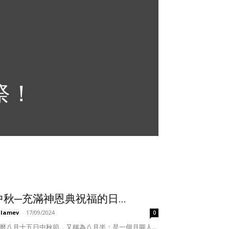
祭！
中秋─充滿神恩典祝福的日...
ulamev
-
17/09/2024
0
曆八月十五日中秋節，又稱為八月半；是一個月圓人...