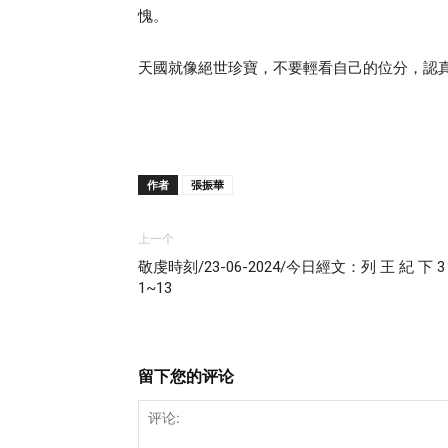
愧。
天國就像絕世珍寶，不要輕看自己的位分，認真
作者
張振華
上一个
敬虔時刻/23-06-2024/今日經文：列 王 紀 下 
1~13
留下您的评论