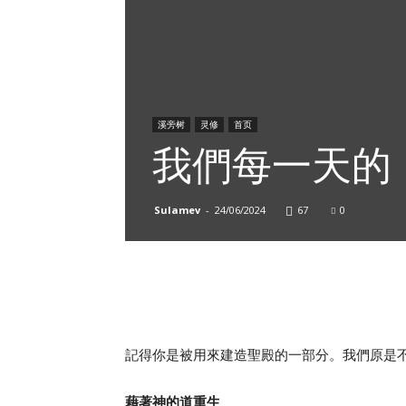
溪旁树
灵修
首页
我們每一天的
Sulamev
-
24/06/2024
67
0
記得你是被用來建造聖殿的一部分。我們原是
藉著神的道重生