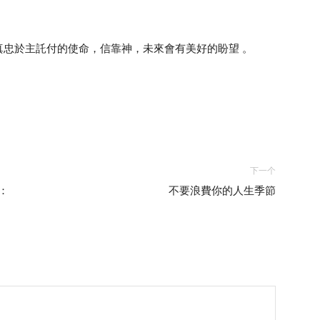
忠於主託付的使命，信靠神，未來會有美好的盼望 。
下一个
3：
不要浪費你的人生季節