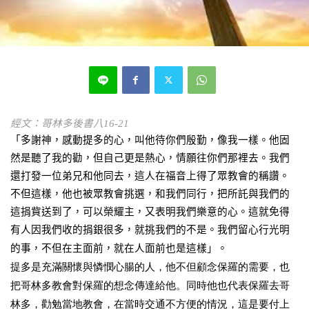
經文：哥林多後書八
16-21
「
多謝神，感動提多的心，叫他待你們殷勤，像我一樣。他固
然是聽了我的勸，但自己更是熱心，情願往你們那裡去。我們
還打發一位弟兄和他同去，這人在福音上得了眾教會的稱讚。
不但這樣，他也被眾教會挑選，和我們同行，把所託與我們的
這捐貲送到了，可以榮耀主，又表明我們樂意的心。這就免得
有人因我們收的捐銀很多，就挑我們的不是。我們留心行光明
」。
的事，不但在主面前，就在人面前也是這樣
提多是充滿關懷與憐憫心腸的人，他不但顧念保羅的需要，也
把哥林多教會對保羅的想念傳達給他。同時他也代表保羅去哥
林多，勸勉當地教會，在當時交通不方便的情況，這是要付上