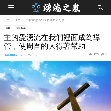
首页
佳音
主的愛湧流在我們裡面成為導...
佳音
信息分享
主的愛湧流在我們裡面成為導
管，使周圍的人得著幫助
126
0
Sulamev
-
22/02/2024