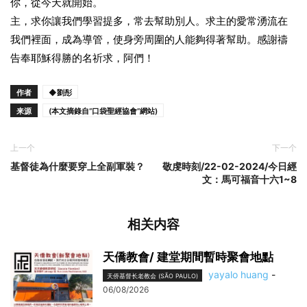
你，從今天就開始。
主，求你讓我們學習提多，常去幫助別人。求主的愛常湧流在
我們裡面，成為導管，使身旁周圍的人能夠得著幫助。感謝禱
告奉耶穌得勝的名祈求，阿們！
作者
◆劉彤
来源
(本文摘錄自“口袋聖經協會”網站)
上一个
下一个
基督徒為什麼要穿上全副軍裝？
敬虔時刻/22-02-2024/今日經
文：馬可福音十六1~8
相关内容
天僑教會/ 建堂期間暫時聚會地點
yayalo huang
-
天侨基督长老教会 (SÃO PAULO)
06/08/2026