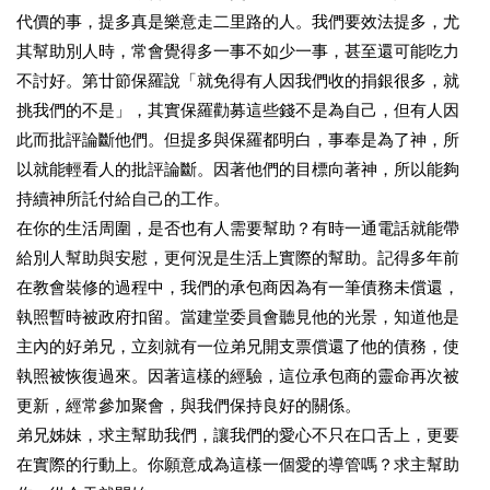
代價的事，提多真是樂意走二里路的人。我們要效法提多，尤
其幫助別人時，常會覺得多一事不如少一事，甚至還可能吃力
不討好。第廿節保羅說「就免得有人因我們收的捐銀很多，就
挑我們的不是」，其實保羅勸募這些錢不是為自己，但有人因
此而批評論斷他們。但提多與保羅都明白，事奉是為了神，所
以就能輕看人的批評論斷。因著他們的目標向著神，所以能夠
持續神所託付給自己的工作。
在你的生活周圍，是否也有人需要幫助？有時一通電話就能帶
給別人幫助與安慰，更何況是生活上實際的幫助。記得多年前
在教會裝修的過程中，我們的承包商因為有一筆債務未償還，
執照暫時被政府扣留。當建堂委員會聽見他的光景，知道他是
主內的好弟兄，立刻就有一位弟兄開支票償還了他的債務，使
執照被恢復過來。因著這樣的經驗，這位承包商的靈命再次被
更新，經常參加聚會，與我們保持良好的關係。
弟兄姊妹，求主幫助我們，讓我們的愛心不只在口舌上，更要
在實際的行動上。你願意成為這樣一個愛的導管嗎？求主幫助