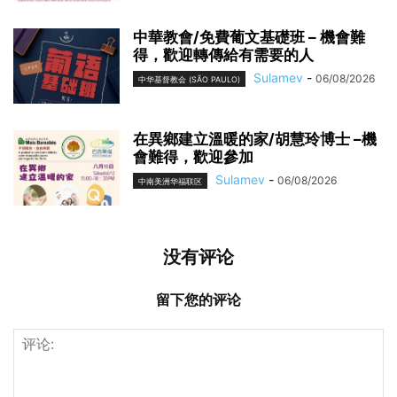
中華教會/免費葡文基礎班 – 機會難
得，歡迎轉傳給有需要的人
Sulamev
-
06/08/2026
中华基督教会 (SÃO PAULO)
在異鄉建立溫暖的家/胡慧玲博士 –機
會難得，歡迎參加
Sulamev
-
06/08/2026
中南美洲华福联区
没有评论
留下您的评论