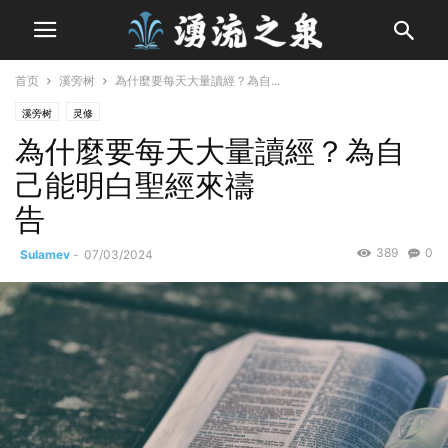
首页
溪旁树
為什麼要每天大量讀經？為自...
溪旁树
灵修
為什麼要每天大量讀經？為自
己能明白聖經來禱
告
389
0
Sulamev
-
07/03/2024