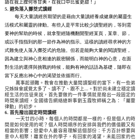
」
語在我上膛何等甘美，在我口中比蜜更甜！
5.
避免落入擲茭式讀經
每天大量讀經所期望的是藉由大量讀經養成健康的屬靈生
活模式和屬靈的律動。有些人是平常比較少讀聖經的，等到需
要神的幫助的時候，就拿聖經隨機翻開聖經某頁，某章、節，
或以手指指到的那一節作為神的指示。這樣的讀經尋求神的方
式難免使人落入擲茭式的危險。但若是能夠大量的閱讀聖經，
因為建立與神心意相連的親密關係，而能明白神的心意，在面
對生活的選擇與挑戰的時候，能夠有神的話語為基礎，隨即在
當下反應出神心中的渴望並依循而行。
萬事起頭難。教會在推動大量閱讀聖經的當下，有一些弟
兄姊妹會感覺太多了、讀不了、跟不上
…
。對於尚未建立穩定讀
經生活的信徒來說，首先要做的一件事情就是撥出一段固定的
時間來讀經，全國禱告網絡總幹事劉玉霞牧師稱之為：「屬靈
律動」的初步。
6.
首先撥出固定時間讀經
一天廿四小時，每個人的時間都是一樣的，但是個人的時
間是如何使用的呢？個人時間順序的安排與我們的價值觀又有
相當的影響；戀愛中人最容易理解這個部份：千方百計想要與
意中人相聚！離家在外的學子，有回家的渴望，未能回家的也