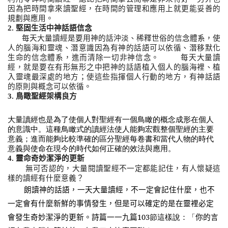
因為把時間拿來讀聖經，在時間的管理和應用上就更能妥善的
規劃與應用。
2.
堅固生活中神話語信念
每天大量讀經是要用神的話沖淡、稀釋世俗的信念體系，使
人的腦海和靈魂、潛意識因為有神的話語可以依循、潛移默化
生命的信念體系，進而清除一切非神信念。
每天大量讀
經，就是要在有形無形之中把神的話語植入個人的腦海裡、植
入靈魂最深處的地方；使這些指揮個人行動的地方，有神話語
的原則與概念可以依循。
3.
鳥瞰聖經架構良方
大量讀經也是為了使個人對聖經有一個鳥瞰的概念成形在個人
的意識中。這種鳥瞰式的讀經法使人能夠宏觀整個聖經的主要
意義；進而能夠比較準確的區分聖經每卷書和當代人物的時代
意義與使命在現今的時代如何正確的效法與應用。
4.
靈命奇妙潔淨的更新
無可否認的，大量閱讀聖經不一定都能記住，有人懷疑這
樣的讀經有什麼意義？
朗讀神的話語，一天大量讀經，不一定會記住什麼，也不
一定會有什麼新鮮的事情發生，但是可以確定的是在靈裡必定
會發生奇妙潔淨的更新。詩篇一一九篇
103節這樣說：「
你的言