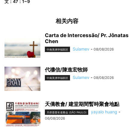
文：47：1~9
相关内容
Carta de Intercessão/ Pr. Jônatas
Chen
Sulamev
-
08/08/2026
中南美洲华福联区
代禱信/陳進宏牧師
Sulamev
-
08/08/2026
中南美洲华福联区
天僑教會/ 建堂期間暫時聚會地點
yayalo huang
-
天侨基督长老教会 (SÃO PAULO)
06/08/2026