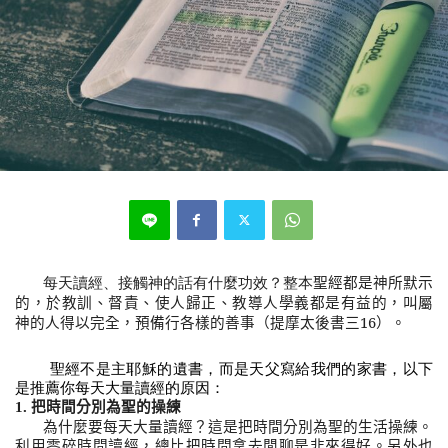
每天讀經、接觸神的話有什麼功效？整本
聖經都是神所默示
的，於教訓、督責、使人歸正、教導人學義都是有益的，叫屬
（提摩太後書三
16
）。
神的人得以完全，預備行各樣的善事
聖經不是主耶穌的遺書，而是天父寫給我們的家書，以下
是推薦你每天大量讀經的原因：
1.
把時間分別為聖的操練
為什麼要每天大量讀經？這是把時間分別為聖的生活操練。
利用零碎時間讀經，總比把時間拿去閒聊是非來得好。另外也