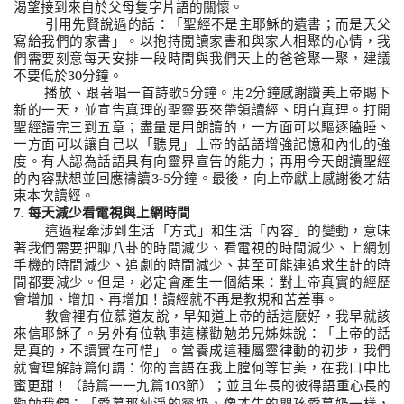
渴望接到來自於父母隻字片語的關懷。
引用先賢說過的話：「聖經不是主耶穌的遺書；而是天父
寫給我們的家書」。以抱持閱讀家書和與家人相聚的心情，我
們需要刻意每天安排一段時間與我們天上的爸爸聚一聚，建議
不要低於
30
分鐘。
播放、跟著唱一首詩歌
5
分鐘。用
2
分鐘感謝讚美上帝賜下
新的一天，並宣告真理的聖靈要來帶領讀經、明白真理。打開
聖經讀完三到五章；盡量是用朗讀的，一方面可以驅逐瞌睡、
一方面可以讓自己以「聽見」上帝的話語增強記憶和內化的強
度。有人認為話語具有向靈界宣告的能力；再用今天朗讀聖經
的內容默想並回應禱讀
3-5
分鐘。最後，向上帝獻上感謝後才結
束本次讀經。
7.
每天減少看電視與上網時間
這過程牽涉到生活「方式」和生活「內容」的變動，意味
著我們需要把聊八卦的時間減少、看電視的時間減少、上網划
手機的時間減少、追劇的時間減少、甚至可能連追求生計的時
間都要減少。但是，必定會產生一個結果：對上帝真實的經歷
會增加、增加、再增加！讀經就不再是教規和苦差事。
教會裡有位慕道友說，早知道上帝的話這麼好，我早就該
來信耶穌了。另外有位執事這樣勸勉弟兄姊妹說：「上帝的話
是真的，不讀實在可惜」。當養成這種屬靈律動的初步，我們
就會理解詩篇何謂：
你的言語在我上膛何等甘美，在我口中比
（詩篇一一九篇
103
節）；並且年長的彼得語重心長的
蜜更甜！
勸勉我們：「
愛慕那純淨的靈奶，像才生的嬰孩愛慕奶一樣，