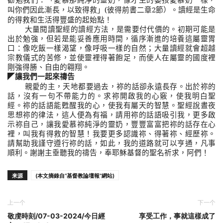
」
(
彼得前書二章
2
節）。讀經是生命
叫你們因此漸長，以致得救
的得救和生活得豐盛的起始點！
大量閱讀聖經的讀經方法，是需要付代價的。初期可能是
出於勉強，但若是能妥善應用時間，循序漸進的培養這屬靈胃
口：像吃飯一樣渴望，像呼吸一樣的自然；大量讀經就會超越
宗教儀式的苦修，並使靈裡得著飽足，而使人在屬靈的國度裡
剛強得勝、自由的翱翔。
◤
讓我們一起來禱告
親愛的主，天地都要過去，祢的話卻永遠長存。出於祢的
話，沒有一句不帶能力的。求祢開啟我的心竅，使我明白聖
經。祢的話語能甦醒我的心，使我有屬天的智慧。聖經說晝夜
思想祢的律法，這人便為有福，請用祢的話語吸引我，更多啟
示祢自己，讓我愛慕祢純淨的靈奶，豐豐富富把祢的話存在心
裡，叫我有得救的智慧！我要更多認識祢、得著祢、經歷祢。
請幫助我謹守遵行祢的話，如此，我的道路就可以亨通，凡事
順利。謝謝主垂聽我的禱告，奉耶穌基督的聖名祈求，阿們！
来源
(本文摘錄自“基督教論壇報”網站)
上一个
下一个
敬虔時刻/07-03-2024/今日經
享受工作，事就這樣成了