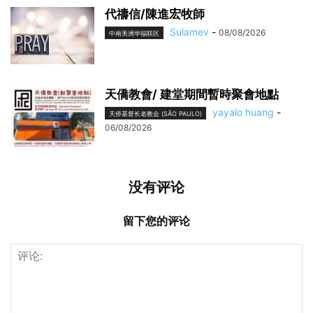
代禱信/陳進宏牧師
Sulamev
-
08/08/2026
中南美洲华福联区
天僑教會/ 建堂期間暫時聚會地點
yayalo huang
-
天侨基督长老教会 (SÃO PAULO)
06/08/2026
没有评论
留下您的评论