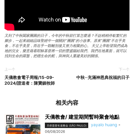
又到了中秋闔家團圓的日子，今年的中秋節打算怎麼過？不妨稍稍停歇繁忙的
腳步，一起來細細品味聖經中一個關於”團圓”的小故事。原來”團圓”不在乎美
食，不在乎美景，而在乎一顆離別後又努力相聚的心。‎ 天父上帝盼望我們成為
祂的兒女，樂意藉着耶穌基督將一切的豐盛賜給我們。我們在祂裏面，就可以
找到生命的羅盤，把穩生命的舵，與神與人重建美好的關係。
上一个
下一个
天僑教會電子周報/15-09-
中秋─充滿神恩典祝福的日子
2024/證道者：陳寶鎮牧師
相关内容
天僑教會/ 建堂期間暫時聚會地點
yayalo huang
-
天侨基督长老教会 (SÃO PAULO)
06/08/2026