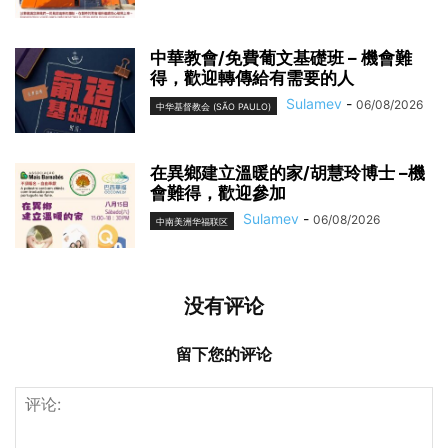
中華教會/免費葡文基礎班 – 機會難
得，歡迎轉傳給有需要的人
Sulamev
-
06/08/2026
中华基督教会 (SÃO PAULO)
在異鄉建立溫暖的家/胡慧玲博士 –機
會難得，歡迎參加
Sulamev
-
06/08/2026
中南美洲华福联区
没有评论
留下您的评论