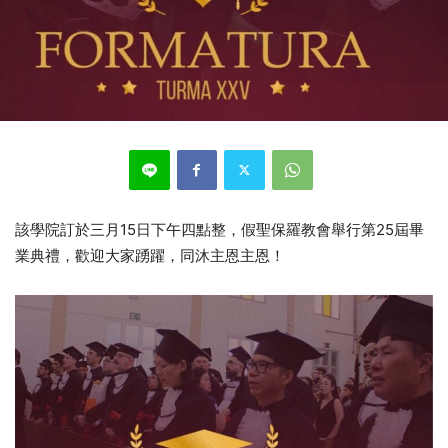
該學院訂於三月15日下午四點整，假聖保羅教會舉行第25屆畢
業典禮，歡迎大家踴躍，同沐主恩主恩！