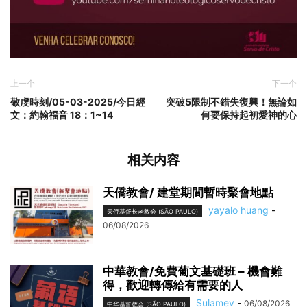
上一个
下一个
敬虔時刻/05-03-2025/今日經
突破5限制不錯失復興！無論如
文：約翰福音 18：1~14
何要保持起初愛神的心
相关内容
天僑教會/ 建堂期間暫時聚會地點
yayalo huang
-
天侨基督长老教会 (SÃO PAULO)
06/08/2026
中華教會/免費葡文基礎班 – 機會難
得，歡迎轉傳給有需要的人
Sulamev
-
06/08/2026
中华基督教会 (SÃO PAULO)