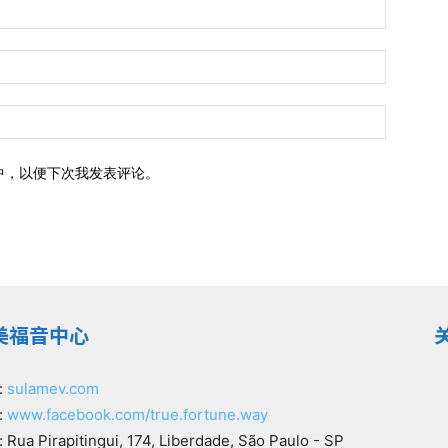
中，以便下次我发表评论。
美福音中心
:
sulamev.com
:
www.facebook.com/true.fortune.way
Rua Pirapitingui, 174, Liberdade, São Paulo - SP