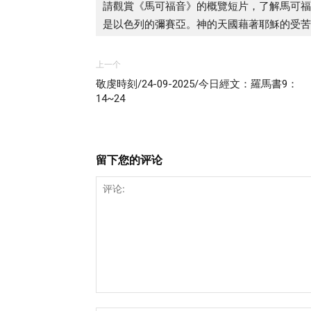
請觀賞《馬可福音》的概覽短片，了解馬可福
是以色列的彌賽亞。神的天國藉著耶穌的受苦
上一个
敬虔時刻/24-09-2025/今日經文：羅馬書9：
14~24
留下您的评论