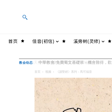
首页
佳音(初信)
溪旁树(灵修)
中華教會/免費葡文基礎班 – 機會難得，
教会动态:
首页
视频
《讀聖經》系列：馬可福音