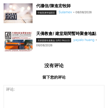
代禱信/陳進宏牧師
Sulamev
-
08/08/2026
中南美洲华福联区
天僑教會/ 建堂期間暫時聚會地點
yayalo huang
-
天侨基督长老教会 (SÃO PAULO)
06/08/2026
没有评论
留下您的评论