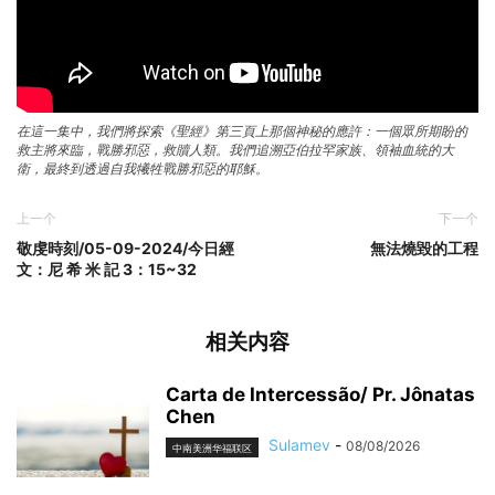
在這一集中，我們將探索《聖經》第三頁上那個神秘的應許：一個眾所期盼的
救主將來臨，戰勝邪惡，救贖人類。我們追溯亞伯拉罕家族、領袖血統的大
衛，最終到透過自我犧牲戰勝邪惡的耶穌。
上一个
下一个
敬虔時刻/05-09-2024/今日經
無法燒毀的工程
文：尼 希 米 記 3：15~32
相关内容
Carta de Intercessão/ Pr. Jônatas
Chen
Sulamev
-
08/08/2026
中南美洲华福联区