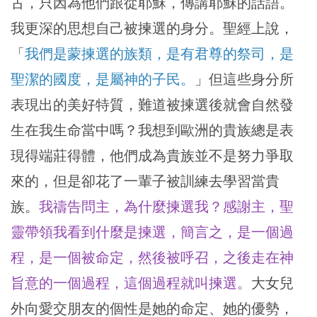
古，只因為他們跟從耶穌，傳講耶穌的話語。
我更深的思想自己被揀選的身分。聖經上說，
「
我們是蒙揀選的族類，是有君尊的祭司，是
聖潔的國度，是屬神的子民。
」但這些身分所
表現出的美好特質，難道被揀選後就會自然發
生在我生命當中嗎？我想到歐洲的貴族總是表
現得端莊得體，他們成為貴族並不是努力爭取
來的，但是卻花了一輩子被訓練去學習當貴
族。
我禱告問主，為什麼揀選我？感謝主，聖
靈帶領我看到什麼是揀選，簡言之，是一個過
程，是一個被命定，然後被呼召，之後走在神
旨意的一個過程，這個過程就叫揀選。
大女兒
外向愛交朋友的個性是她的命定、她的優勢，