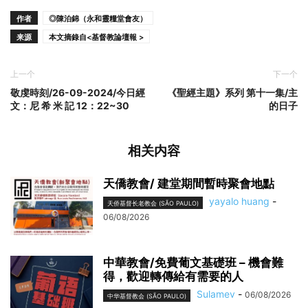
作者
◎陳泊錦（永和靈糧堂會友）
来源
本文摘錄自<基督教論壇報 >
上一个
下一个
敬虔時刻/26-09-2024/今日經
《聖經主題》系列 第十一集/主
文：尼 希 米 記 12：22~30
的日子
相关内容
天僑教會/ 建堂期間暫時聚會地點
yayalo huang
-
天侨基督长老教会 (SÃO PAULO)
06/08/2026
中華教會/免費葡文基礎班 – 機會難
得，歡迎轉傳給有需要的人
Sulamev
-
06/08/2026
中华基督教会 (SÃO PAULO)