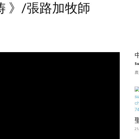
 》/張路加牧師
S
農
21