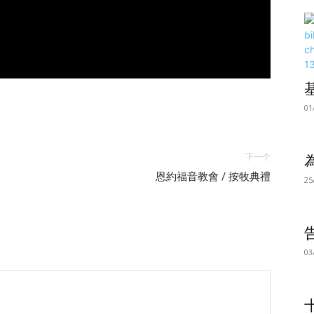
01
下一个
恩約福音教會 / 按牧典禮
25
03