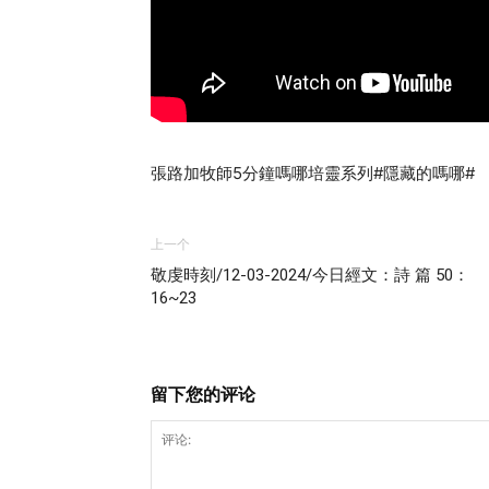
張路加牧師5分鐘嗎哪培靈系列#隱藏的嗎哪#
上一个
敬虔時刻/12-03-2024/今日經文：詩 篇 50：
16~23
留下您的评论