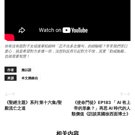
你有沒有面對子女或後輩犯錯時「忍不住多念幾句」的經驗呢？常常我們苦口
婆心，就是希望對方多懂一些，沒想到反而引起對方不悅，其實「勸戒勉勵」
也很需要智慧！
作者
施以諾
来源
本文摘錄自
上一个
下一个
《聖經主題》系列 第十六集/聖
《使命門徒》EP183 「 AI 有上
殿流亡之道
帝的形象？」再思 AI 時代的人
類價值《訪談英國徐西面博士》
相关内容