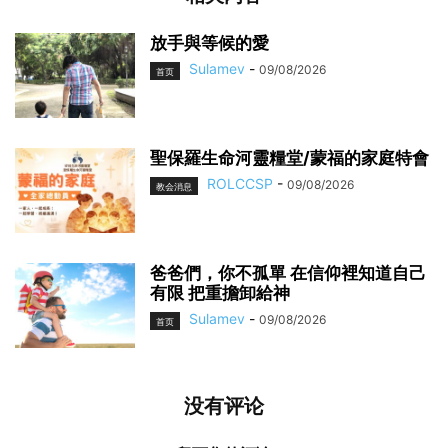
放手與等候的愛
Sulamev
-
09/08/2026
首页
聖保羅生命河靈糧堂/蒙福的家庭特會
ROLCCSP
-
09/08/2026
教会消息
爸爸們，你不孤單 在信仰裡知道自己
有限 把重擔卸給神
Sulamev
-
09/08/2026
首页
没有评论