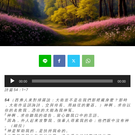
Audio
00:00
00:00
Player
詩 篇 54：1~7
54
（ 西 弗 人 來 對 掃 羅 說 ： 大 衛 豈 不 是 在 我 們 那 裡 藏 身 麼 ？ 那 時
， 大 衛 作 這 訓 誨 詩 ， 交 與 伶 長 。 用 絲 弦 的 樂 器 。 ） 神 啊 ， 求 你 以
你 的 名 救 我 ， 憑 你 的 大 能 為 我 伸 冤 。
2
神 啊 ， 求 你 聽 我 的 禱 告 ， 留 心 聽 我 口 中 的 言 語 。
3
因 為 ， 外 人 起 來 攻 擊 我 ， 強 暴 人 尋 索 我 的 命 ； 他 們 眼 中 沒 有 神
。 （ 細 拉 ）
4
神 是 幫 助 我 的 ， 是 扶 持 我 命 的 。
5