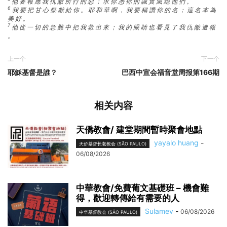
他 要 報 應 我 仇 敵 所 行 的 惡 ； 求 你 憑 你 的 誠 實 滅 絕 他 們 。
6
我 要 把 甘 心 祭 獻 給 你 。 耶 和 華 啊 ， 我 要 稱 讚 你 的 名 ； 這 名 本 為
美 好 。
7
他 從 一 切 的 急 難 中 把 我 救 出 來 ； 我 的 眼 睛 也 看 見 了 我 仇 敵 遭 報
。
上一个
下一个
耶穌基督是誰？
巴西中宣会福音堂周报第166期
相关内容
天僑教會/ 建堂期間暫時聚會地點
yayalo huang
-
天侨基督长老教会 (SÃO PAULO)
06/08/2026
中華教會/免費葡文基礎班 – 機會難
得，歡迎轉傳給有需要的人
Sulamev
-
06/08/2026
中华基督教会 (SÃO PAULO)