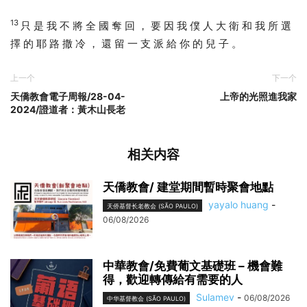
13
只 是 我 不 將 全 國 奪 回 ， 要 因 我 僕 人 大 衛 和 我 所 選
擇 的 耶 路 撒 冷 ， 還 留 一 支 派 給 你 的 兒 子 。
上一个
下一个
天僑教會電子周報/28-04-
上帝的光照進我家
2024/證道者：黃木山長老
相关内容
天僑教會/ 建堂期間暫時聚會地點
yayalo huang
-
天侨基督长老教会 (SÃO PAULO)
06/08/2026
中華教會/免費葡文基礎班 – 機會難
得，歡迎轉傳給有需要的人
Sulamev
-
06/08/2026
中华基督教会 (SÃO PAULO)