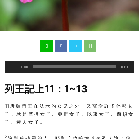
Audio
00:00
00:00
Player
列王記上11：1~13
11
所 羅 門 王 在 法 老 的 女 兒 之 外 ， 又 寵 愛 許 多 外 邦 女
子 ， 就 是 摩 押 女 子 、 亞 捫 女 子 、 以 東 女 子 、 西 頓 女
子 、 赫 人 女 子 。
2
論 到 這 些 國 的 人 ， 耶 和 華 曾 曉 諭 以 色 列 人 說 ： 你