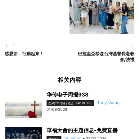
上一个
下一个
感恩節，行動起來！
巴拉圭亞松森台灣基督長老教
會/洗禮
相关内容
华传电子周报938
Tony Wang
-
圣保罗华传福音教会 (SÃO PAULO)
01/08/2026
華福大會的主題信息-免費直播
Sulamev
-
27/07/2026
世界華福