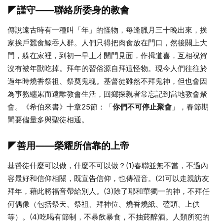
◤謹守——聯絡所委身的教會
傳說遠古時有一種叫「年」的怪物，每逢臘月三十晚出來，挨
家挨戶蠶食鯨吞人群。人們只得把肉食放在門口，然後關上大
門，躲在家裡，到初一早上才開門見面，作揖道喜，互相祝賀
沒有被年獸吃掉。拜年的習俗源自拜這怪物。現今人們往往於
過年時燒香祭祖、祭奠鬼魂。基督徒雖然不拜鬼神，但也會因
為事務纏累而遠離教會生活，回鄉探親者常忘記到當地教會聚
會。《希伯來書》十章25節：「
你們不可停止聚會
」，春節期
間要儘量多與聖徒相通。
◤善用——榮耀所信靠的上帝
基督徒什麼可以做，什麼不可以做？(1)春聯並無不當，不過內
容最好和信仰相關，既宣告信仰，也傳福音。(2)可以走親訪友
拜年，藉此將福音帶給別人。(3)除了耶和華獨一的神，不拜任
何偶像（包括祭天、祭祖、拜神位、燒香燒紙、磕頭、上供
等）。(4)吃喝有節制，不暴飲暴食，不抽菸醉酒。人類所犯的