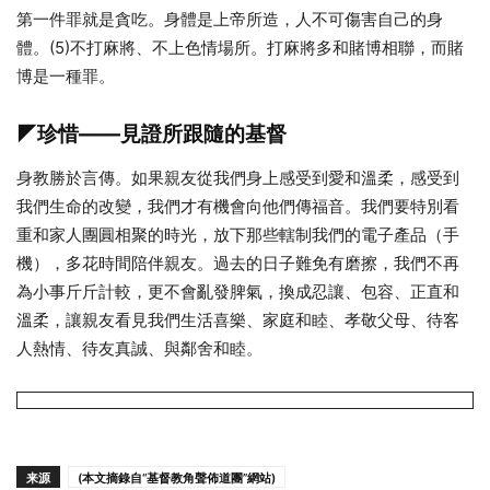
第一件罪就是貪吃。身體是上帝所造，人不可傷害自己的身
體。(5)不打麻將、不上色情場所。打麻將多和賭博相聯，而賭
博是一種罪。
◤珍惜——見證所跟隨的基督
身教勝於言傳。如果親友從我們身上感受到愛和溫柔，感受到
我們生命的改變，我們才有機會向他們傳福音。我們要特別看
重和家人團圓相聚的時光，放下那些轄制我們的電子產品（手
機），多花時間陪伴親友。過去的日子難免有磨擦，我們不再
為小事斤斤計較，更不會亂發脾氣，換成忍讓、包容、正直和
溫柔，讓親友看見我們生活喜樂、家庭和睦、孝敬父母、待客
人熱情、待友真誠、與鄰舍和睦。
来源
(本文摘錄自“基督教角聲佈道團”網站)