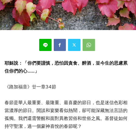
耶穌說：「
你們要謹慎，恐怕因貪食、醉酒，並今生的思慮累
住你們的心
……
」
《路加福音》廿一章34節
春節是華人最重要、最隆重、最喜慶的節日，也是迷信色彩相
當濃厚的節日。閒談和宴樂看似熱鬧，卻可能深藏無法言語的
孤獨。我們還需警醒和面對異教習俗和世俗之風。基督徒如何
持守聖潔，過一個蒙神喜悅的春節呢？