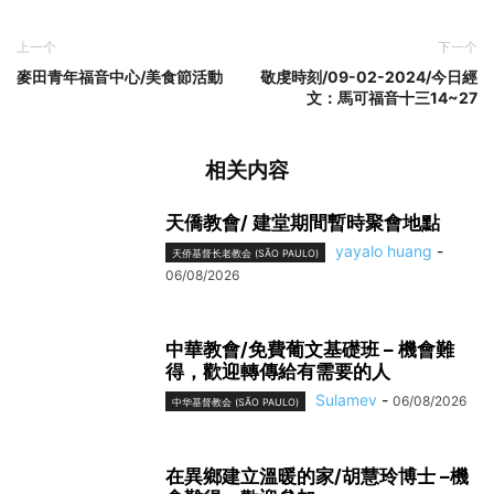
上一个
下一个
麥田青年福音中心/美食節活動
敬虔時刻/09-02-2024/今日經
文：馬可福音十三14~27
相关内容
天僑教會/ 建堂期間暫時聚會地點
yayalo huang
-
天侨基督长老教会 (SÃO PAULO)
06/08/2026
中華教會/免費葡文基礎班 – 機會難
得，歡迎轉傳給有需要的人
Sulamev
-
06/08/2026
中华基督教会 (SÃO PAULO)
在異鄉建立溫暖的家/胡慧玲博士 –機