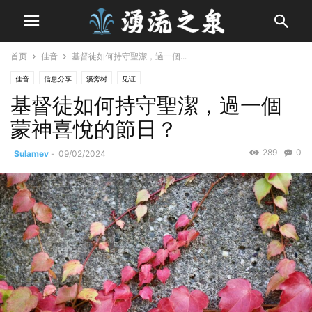
首页
佳音
基督徒如何持守聖潔，過一個...
佳音
信息分享
溪旁树
见证
基督徒如何持守聖潔，過一個
蒙神喜悅的節日？
289
0
Sulamev
-
09/02/2024