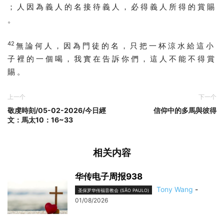
； 人 因 為 義 人 的 名 接 待 義 人 ， 必 得 義 人 所 得 的 賞 賜
。
42
無 論 何 人 ， 因 為 門 徒 的 名 ， 只 把 一 杯 涼 水 給 這 小
子 裡 的 一 個 喝 ， 我 實 在 告 訴 你 們 ， 這 人 不 能 不 得 賞
賜 。
上一个
下一个
敬虔時刻/05-02-2026/今日經
信仰中的多馬與彼得
文：馬太10：16~33
相关内容
华传电子周报938
Tony Wang
-
圣保罗华传福音教会 (SÃO PAULO)
01/08/2026