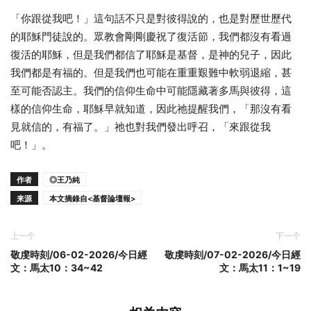
「你跟從我吧！」這句話不只是對彼得說的，也是對歷世歷代
的耶穌門徒說的。眾教會剛剛慶祝了復活節，我們都沒有看過
復活的耶穌，但是我們都信了耶穌是基督，是神的兒子，因此
我們都是有福的。但是我們也可能在重重艱難中軟弱退縮，甚
至可能否認主。我們的信仰生命中可能隱藏著多馬與彼得，這
樣的信仰生命，耶穌早就知道，因此祂提醒我們，「那沒有看
見就信的，有福了。」祂也對我們發出呼召，「來跟從我
吧！」。
作者
◎王乃純
来源
本文摘錄自<基督論壇報>
上一个
下一个
敬虔時刻/06-02-2026/今日經
敬虔時刻/07-02-2026/今日經
文：馬太10：34~42
文：馬太11：1~19