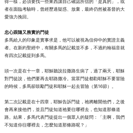
得一樣，必須要找一些東西讓自己確認所信的「是真的」，或
者在面臨考驗時，曾經歷過疑惑、放棄，最終仍然被基督的大
愛強力挽回。
忠心跟隨又務實的門徒
多馬給人的印象是實事求是，他可以被視為信仰中的實證主義
者。在新約聖經中，有關多馬的記載並不多，不過約翰福音就
有四次記載提到多馬。
頭一次是在十一章，耶穌聽說拉撒路生病了，過了兩天，耶穌
對門徒說，他們要再去耶路撒冷。當眾門徒都勸耶穌不要冒險
的時候，多馬卻鼓勵門徒和耶穌一起去冒險（第16節）。
第二次記載是在十四章，耶穌告訴門徒，祂將離開他們，之後
會再來接他們，並且門徒知道祂要往哪裡去，也知道那條道
路。結果，多馬代表門徒提出一個眾人的疑問：「主啊，我們
不知道你往哪裡去，怎麼知道那條路呢？」