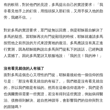
有的軟弱，對於他們的見證，多馬提出自己的實證要求：「我
非看見他手上的釘痕，用指頭探入那釘痕，又用手探入他的肋
旁，我總不信。」
對於多馬的實證要求，眾門徒無以回應，倒是耶穌親自解決了
多馬的疑惑。當耶穌再次向門徒顯現的時候，耶穌就邀請多馬
按照他之前所說的方式來證實祂的復活。多馬應該沒有真正進
行實測，因為耶穌能夠說出多馬與門徒私下的談話，已經夠讓
人震撼了。因此多馬驚訝又順服地說：「我的主！我的神！」
沒有看見就信的人有福了
面對多馬這個忠心又理性的門徒，耶穌最後給他一個信仰的指
引是：「那沒有看見就信的有福了。」我們都是沒有看見就信
的，所以我們都是有福的。然而在這條信仰道路中，我們是否
也偶爾覺得需要一些實證，若沒有得到這些實證，例如病得醫
治、債務得到解決、超自然神蹟等，會影響我們的信仰與對主
的跟隨嗎？