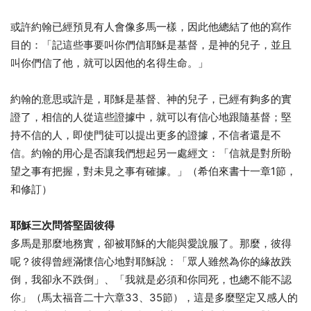
或許約翰已經預見有人會像多馬一樣，因此他總結了他的寫作
目的：「記這些事要叫你們信耶穌是基督，是神的兒子，並且
叫你們信了他，就可以因他的名得生命。」
約翰的意思或許是，耶穌是基督、神的兒子，已經有夠多的實
證了，相信的人從這些證據中，就可以有信心地跟隨基督；堅
持不信的人，即使門徒可以提出更多的證據，不信者還是不
信。約翰的用心是否讓我們想起另一處經文：「信就是對所盼
望之事有把握，對未見之事有確據。」（希伯來書十一章1節，
和修訂）
耶穌三次問答堅固彼得
多馬是那麼地務實，卻被耶穌的大能與愛說服了。那麼，彼得
呢？彼得曾經滿懷信心地對耶穌說：「眾人雖然為你的緣故跌
倒，我卻永不跌倒」、「我就是必須和你同死，也總不能不認
你」（馬太福音二十六章33、35節），這是多麼堅定又感人的