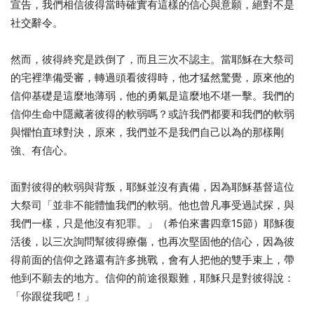
宣告，我們相信彼得當時確實有這樣的信心與意願，絕對不是
社交辭令。
然而，彼得終究是跌倒了，而且三次不認主。當耶穌在大祭司
的宅裡準備受審，轉過頭看彼得時，他才猛然驚覺，原來他的
信仰基礎是這麼地薄弱，他的勇氣是這麼地不堪一擊。我們的
信仰生命中隱藏著彼得的軟弱嗎？或許我們都要和我們的軟弱
與懼怕直球對決，原來，我們並不是我們自己以為的那樣剛
強、有信心。
面對彼得的軟弱與背叛，耶穌並沒有責備，因為耶穌基督這位
大祭司「並非不能體恤我們的軟弱。他也曾凡事受過試探，與
我們一樣，只是他沒有犯罪。」（希伯來書四章15節）耶穌復
活後，以三次詢問幫彼得療傷，也再次堅固他的信心，因為彼
得前面的信仰之路還有許多挑戰，會有人把他的雙手束上，帶
他到不願去的地方。信仰的前途很艱難，耶穌只是對彼得說：
「你跟從我吧！」