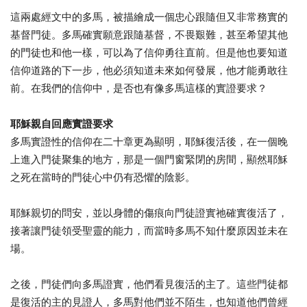
這兩處經文中的多馬，被描繪成一個忠心跟隨但又非常務實的
基督門徒。多馬確實願意跟隨基督，不畏艱難，甚至希望其他
的門徒也和他一樣，可以為了信仰勇往直前。但是他也要知道
信仰道路的下一步，他必須知道未來如何發展，他才能勇敢往
前。在我們的信仰中，是否也有像多馬這樣的實證要求？
耶穌親自回應實證要求
多馬實證性的信仰在二十章更為顯明，耶穌復活後，在一個晚
上進入門徒聚集的地方，那是一個門窗緊閉的房間，顯然耶穌
之死在當時的門徒心中仍有恐懼的陰影。
耶穌親切的問安，並以身體的傷痕向門徒證實祂確實復活了，
接著讓門徒領受聖靈的能力，而當時多馬不知什麼原因並未在
場。
之後，門徒們向多馬證實，他們看見復活的主了。這些門徒都
是復活的主的見證人，多馬對他們並不陌生，也知道他們曾經