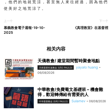
， 他 們 的 地 就 荒 涼 ， 甚 至 無 人 來 往 經 過 ， 因 為 他 們
使 美 好 之 地 荒 涼 了 。
上一个
下一个
慕義教會電子週報-19-10-
《真理教室》在基督裡
2025
相关内容
天僑教會/ 建堂期間暫時聚會地點
yayalo huang
-
天侨基督长老教会 (SÃO PAULO)
06/08/2026
中華教會/免費葡文基礎班 – 機會難
得，歡迎轉傳給有需要的人
Sulamev
-
06/08/2026
中华基督教会 (SÃO PAULO)