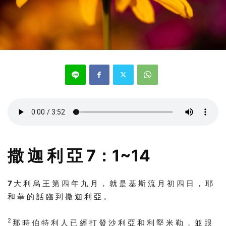
撒 迦 利 亞 7：1~14
7
大 利 烏 王 第 四 年 九 月 ， 就 是 基 斯 流 月 初 四 日 ， 耶
和 華 的 話 臨 到 撒 迦 利 亞 。
2
那 時 伯 特 利 人 已 經 打 發 沙 利 亞 和 利 堅 米 勒 ， 並 跟