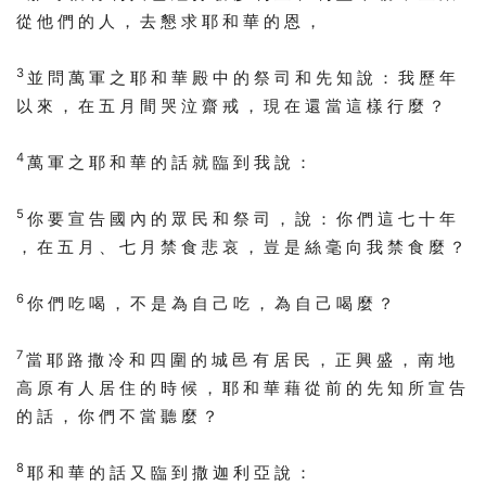
從 他 們 的 人 ， 去 懇 求 耶 和 華 的 恩 ，
3
並 問 萬 軍 之 耶 和 華 殿 中 的 祭 司 和 先 知 說 ： 我 歷 年
以 來 ， 在 五 月 間 哭 泣 齋 戒 ， 現 在 還 當 這 樣 行 麼 ？
4
萬 軍 之 耶 和 華 的 話 就 臨 到 我 說 ：
5
你 要 宣 告 國 內 的 眾 民 和 祭 司 ， 說 ： 你 們 這 七 十 年
， 在 五 月 、 七 月 禁 食 悲 哀 ， 豈 是 絲 毫 向 我 禁 食 麼 ？
6
你 們 吃 喝 ， 不 是 為 自 己 吃 ， 為 自 己 喝 麼 ？
7
當 耶 路 撒 冷 和 四 圍 的 城 邑 有 居 民 ， 正 興 盛 ， 南 地
高 原 有 人 居 住 的 時 候 ， 耶 和 華 藉 從 前 的 先 知 所 宣 告
的 話 ， 你 們 不 當 聽 麼 ？
8
耶 和 華 的 話 又 臨 到 撒 迦 利 亞 說 ：