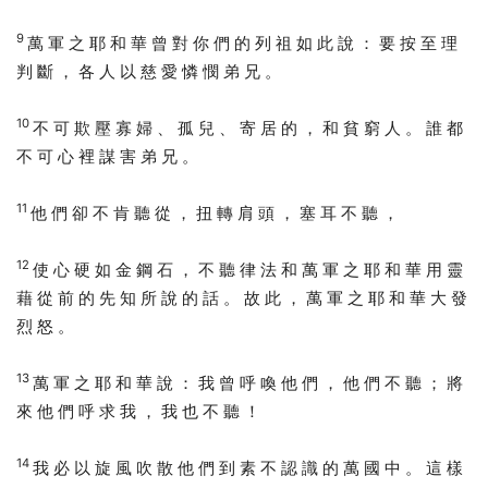
9
萬 軍 之 耶 和 華 曾 對 你 們 的 列 祖 如 此 說 ： 要 按 至 理
判 斷 ， 各 人 以 慈 愛 憐 憫 弟 兄 。
10
不 可 欺 壓 寡 婦 、 孤 兒 、 寄 居 的 ， 和 貧 窮 人 。 誰 都
不 可 心 裡 謀 害 弟 兄 。
11
他 們 卻 不 肯 聽 從 ， 扭 轉 肩 頭 ， 塞 耳 不 聽 ，
12
使 心 硬 如 金 鋼 石 ， 不 聽 律 法 和 萬 軍 之 耶 和 華 用 靈
藉 從 前 的 先 知 所 說 的 話 。 故 此 ， 萬 軍 之 耶 和 華 大 發
烈 怒 。
13
萬 軍 之 耶 和 華 說 ： 我 曾 呼 喚 他 們 ， 他 們 不 聽 ； 將
來 他 們 呼 求 我 ， 我 也 不 聽 ！
14
我 必 以 旋 風 吹 散 他 們 到 素 不 認 識 的 萬 國 中 。 這 樣