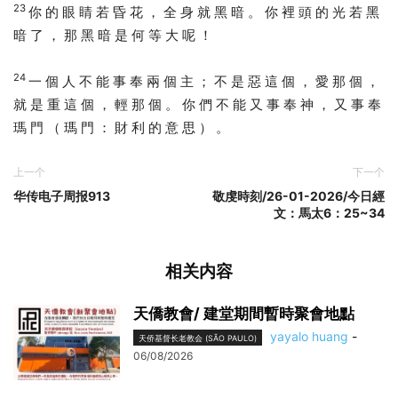
23
你 的 眼 睛 若 昏 花 ， 全 身 就 黑 暗 。 你 裡 頭 的 光 若 黑
暗 了 ， 那 黑 暗 是 何 等 大 呢 ！
24
一 個 人 不 能 事 奉 兩 個 主 ； 不 是 惡 這 個 ， 愛 那 個 ，
就 是 重 這 個 ， 輕 那 個 。 你 們 不 能 又 事 奉 神 ， 又 事 奉
瑪 門 （ 瑪 門 ： 財 利 的 意 思 ） 。
上一个
下一个
华传电子周报913
敬虔時刻/26-01-2026/今日經
文：馬太6：25~34
相关内容
天僑教會/ 建堂期間暫時聚會地點
yayalo huang
-
天侨基督长老教会 (SÃO PAULO)
06/08/2026