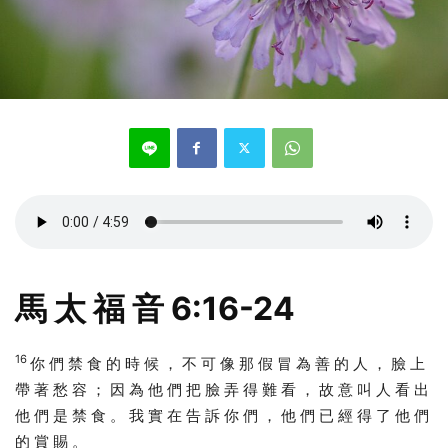
馬 太 福 音 6:16-24
16
你 們 禁 食 的 時 候 ， 不 可 像 那 假 冒 為 善 的 人 ， 臉 上
帶 著 愁 容 ； 因 為 他 們 把 臉 弄 得 難 看 ， 故 意 叫 人 看 出
他 們 是 禁 食 。 我 實 在 告 訴 你 們 ， 他 們 已 經 得 了 他 們
的 賞 賜 。