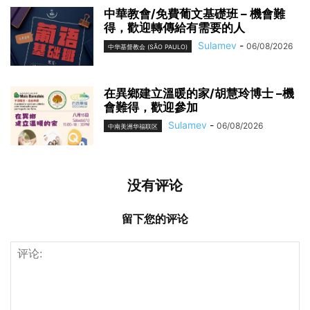
中華教會/免費葡文基礎班 – 機會難
得，歡迎轉傳給有需要的人
Sulamev
-
06/08/2026
中华基督教会 (SÃO PAULO)
在異鄉建立溫暖的家/胡慧玲博士 –機
會難得，歡迎參加
Sulamev
-
06/08/2026
中南美洲华福联区
没有评论
留下您的评论