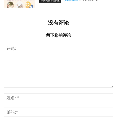
06/08/2026
中南美洲华福联区
没有评论
留下您的评论