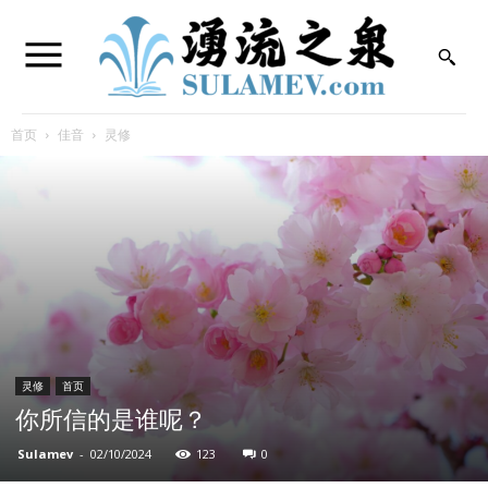
首页
佳音
灵修
灵修
首页
你所信的是谁呢？
Sulamev
-
02/10/2024
123
0