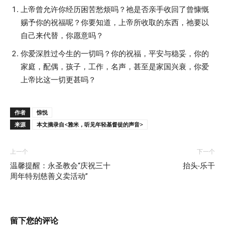
上帝曾允许你经历困苦愁烦吗？祂是否亲手收回了曾慷慨
赐予你的祝福呢？你要知道，上帝所收取的东西，祂要以
自己来代替，你愿意吗？
你爱深胜过今生的一切吗？你的祝福，平安与稳妥，你的
家庭，配偶，孩子，工作，名声，甚至是家国兴衰，你爱
上帝比这一切更甚吗？
作者
惊悦
来源
本文摘录自<雅米，听见年轻基督徒的声音>
上一个
下一个
温馨提醒：永圣教会“庆祝三十
抬头‧乐干
周年特别慈善义卖活动”
留下您的评论