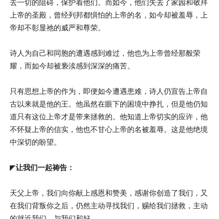
去一切的阻碍，保护着他们。而如今，他们失去了家园和敬拜
上帝的圣殿，曾经列邦都惧怕的上帝的名，如今却被羞辱，上
帝却不彰显祂的威严和尊荣。
诗人为自己和同胞的遭遇感到难过，他也为上帝曾经那般荣
耀，而如今却被亵渎感到深深的痛苦。
只有思想上帝的作为，即便如今遭遇患难，诗人仍宣告上帝自
古以来就是他的王。他虽然在眼下的困境中挣扎，但是他仍知
道只有这位上帝才是带来拯救的。他知道上帝切实的应许，他
不怀疑上帝的信实，他也不甘心上帝的名被羞辱。这是他绝境
中深切的盼望。
◤
让我们一起祷告：
天父上帝，我们向你献上感恩和赞美，感谢你创造了我们，又
在我们背叛你之后，仍然主动寻找我们，赐给我们拯救，主动
的就近我们，与我们和好。