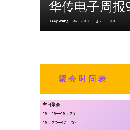
华传电子周报9
Tony Wang
-
06/06/2026
91
0
聚 会 时 间 表
主日聚会
15：15—15︰25
15︰30—17︰00