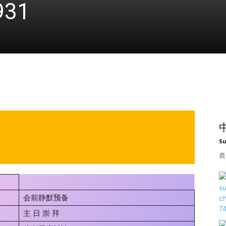
31
S
農
会前静默预备
主 日 崇 拜