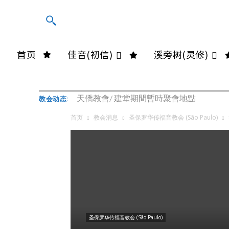
首页
佳音(初信)
溪旁树(灵修)
天僑教會/ 建堂期間暫時聚會地點
教会动态:
首页
教会消息
圣保罗华传福音教会 (São Paulo)
圣保罗华传福音教会 (São Paulo)