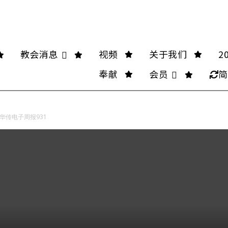
教会消息
视频
关于我们
2
奉献
会员
简
华传电子周报931