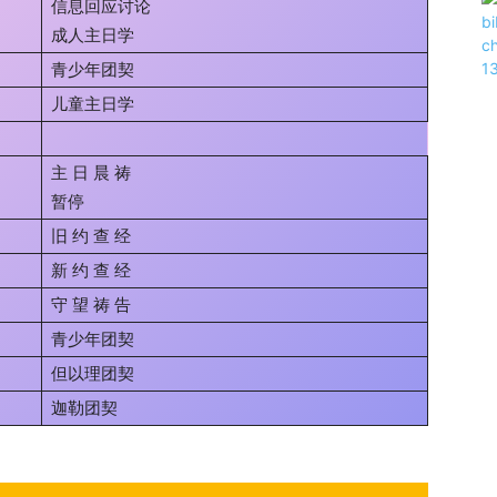
信息回应讨论
成人主日学
青少年团契
儿童主日学
主 日 晨 祷
暂停
旧 约 查 经
新 约 查 经
守 望 祷 告
青少年团契
但以理团契
迦勒团契