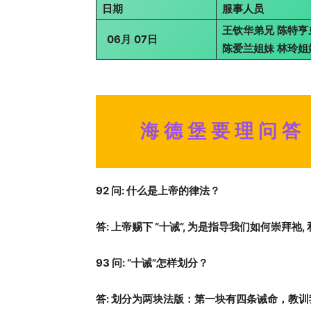
日期
服事人员
王钦华弟兄
陈特亨
06
月
07
日
陈爱兰姐妹
林玲姐
海 德 堡 要 理 问 答
92
问
:
什么是上帝的律法？
答
:
上帝赐下
“
十诫
”,
为是指导我们如何崇拜祂
,
93
问
:
“
十诫
”
怎样划分？
答
:
划分为两块法版：第一块有四条诫命，教训