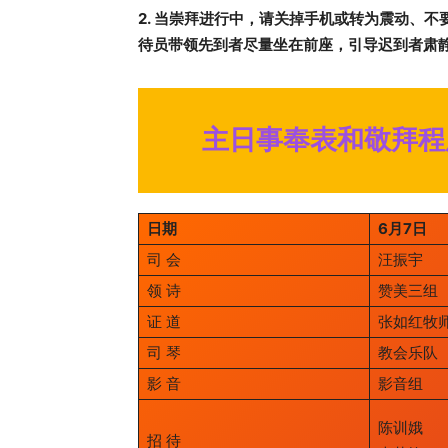
2. 当崇拜进行中，请关掉手机或转为震动、
待员带领先到者尽量坐在前座，引导迟到者肃
主日事奉表和敬拜程
日期
6月7日
司 会
汪振宇
领 诗
赞美三组
证 道
张如红牧
司 琴
教会乐队
影 音
影音组
陈训娥
招 待