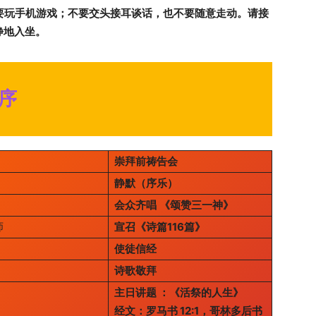
不要玩手机游戏；不要交头接耳谈话，也不要随意走动。请接
静地入坐。
序
崇拜前祷告会
静默（序乐）
会众齐唱
《颂赞三一神》
师
宣召《
诗篇116篇
》
使徒信经
诗歌敬拜
主日讲题 ：
《活祭的人生》
经文：
罗马书 12:1，哥林多后书