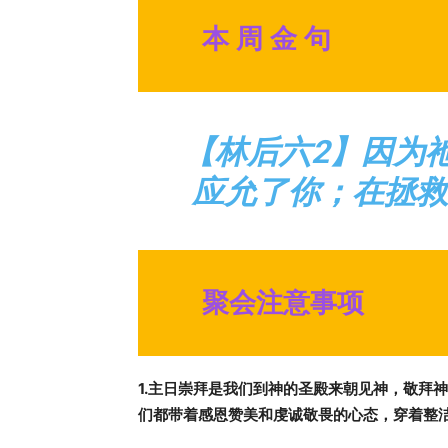
本 周 金 句
【林后六2】因为
应允了你；在拯救
聚会注意事项
1.
主日崇拜是我们到神的圣殿来朝见神，敬拜神
们都带着感恩赞美和虔诚敬畏的心态，穿着整