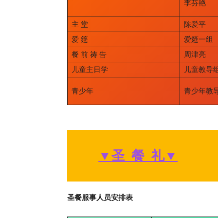
李芬艳
主 堂
陈爱平
爱 筵
爱筵一组
餐 前 祷 告
周津亮
儿童主日学
儿童教导
青少年
青少年教
▼
圣 餐 礼
▼
圣餐服事人员安排表