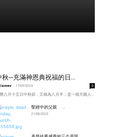
中秋─充滿神恩典祝福的日...
ulamev
-
17/09/2024
0
曆八月十五日中秋節，又稱為八月半；是一個月圓人...
聖經中的父親 ...
21/08/2023
基督徒要感恩的三个原因