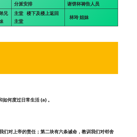
分派安排
谢饼杯祷告人员
弟兄
主堂
楼下及楼上返回
林玲
姐妹
妹
主堂
和如何度过日常生活
(a)
。
我们对上帝的责任；第二块有六条诫命，教训我们对邻舍