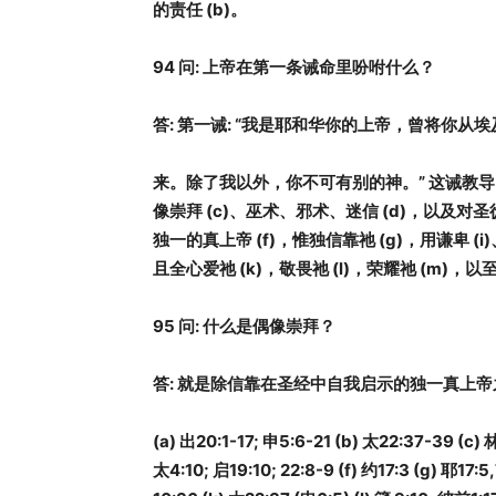
的责任
(b)
。
94
问
:
上帝在第一条诫命里吩咐什么？
答
:
第一诫
: “
我是耶和华你的上帝，曾将你从埃
来。除了我以外，你不可有别的神。
”
这诫教导
像崇拜
(c)
、巫术、邪术、迷信
(d)
，以及对圣
独一的真上帝
(f)
，惟独信靠祂
(g)
，用谦卑
(i)
且全心爱祂
(k)
，敬畏祂
(l)
，荣耀祂
(m)
，以
95
问
:
什么是偶像崇拜？
答
:
就是除信靠在圣经中自我启示的独一真上帝
(a)
出
20:1-17;
申
5:6-21 (b)
太
22:37-39 (c)
太
4:10;
启
19:10; 22:8-9 (f)
约
17:3 (g)
耶
17:5,