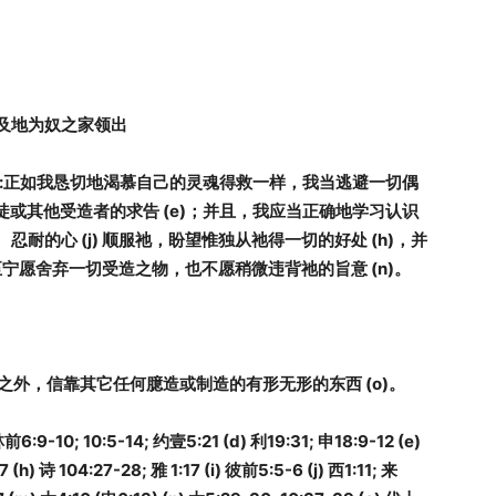
及地为奴之家领出
:
正如我恳切地渴慕自己的灵魂得救一样，我当逃避一切偶
徒或其他受造者的求告
(e)
；并且，我应当正确地学习认识
、忍耐的心
(j)
顺服祂，盼望惟独从祂得一切的好处
(h)
，并
至宁愿舍弃一切受造之物，也不愿稍微违背祂的旨意
(n)
。
之外，信靠其它任何臆造或制造的有形无形的东西
(o)
。
林前
6:9-10; 10:5-14;
约壹
5:21 (d)
利
19:31;
申
18:9-12 (e)
7 (h)
诗
104:27-28;
雅
1:17 (i)
彼前
5:5-6 (j)
西
1:11;
来