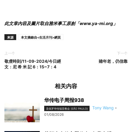
此文章內容及圖片取自雅米事工原創「www.ya-mi.org」
来源
本文摘錄自<生活月刊>網頁
上一个
下一个
敬虔時刻/11-09-2024/今日經
雖年老，仍信靠
文：尼 希 米 記 6：15~7：4
相关内容
华传电子周报938
Tony Wang
-
圣保罗华传福音教会 (SÃO PAULO)
01/08/2026