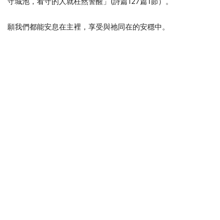
守城池，看守的人就枉然警醒」(詩篇127篇1節）。
願我們都能安息在主裡，享受與祂同在的安穩中。